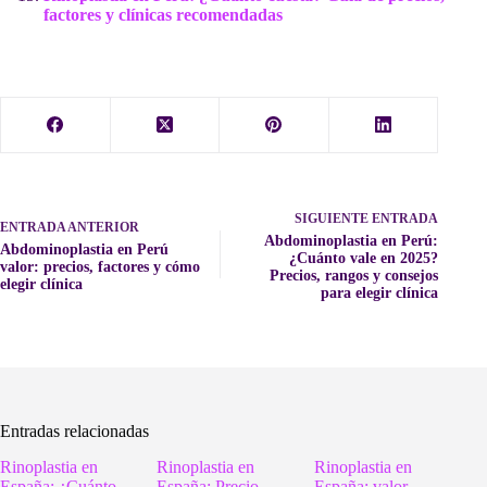
factores y clínicas recomendadas
SIGUIENTE
ENTRADA
ENTRADA
ANTERIOR
Abdominoplastia en Perú:
Abdominoplastia en Perú
¿Cuánto vale en 2025?
valor: precios, factores y cómo
Precios, rangos y consejos
elegir clínica
para elegir clínica
Entradas relacionadas
Rinoplastia en
Rinoplastia en
Rinoplastia en
España: ¿Cuánto
España: Precio
España: valor