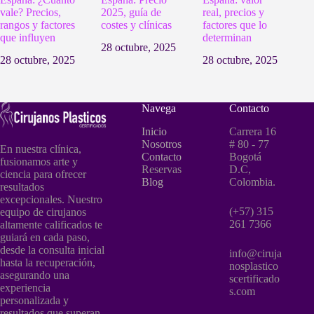
vale? Precios,
2025, guía de
real, precios y
rangos y factores
costes y clínicas
factores que lo
que influyen
determinan
28 octubre, 2025
28 octubre, 2025
28 octubre, 2025
Navega
Contacto
Inicio
Carrera 16
Nosotros
# 80 - 77
En nuestra clínica,
Contacto
Bogotá
fusionamos arte y
Reservas
D.C,
ciencia para ofrecer
Blog
Colombia.
resultados
excepcionales. Nuestro
(+57) 315
equipo de cirujanos
261 7366
altamente calificados te
guiará en cada paso,
desde la consulta inicial
info@ciruja
hasta la recuperación,
nosplastico
asegurando una
scertificado
experiencia
s.com
personalizada y
resultados que superan