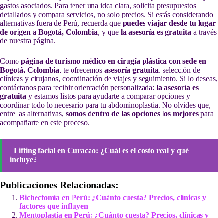
gastos asociados. Para tener una idea clara, solicita presupuestos
detallados y compara servicios, no solo precios. Si estás considerando
alternativas fuera de Perú, recuerda que
puedes viajar desde tu lugar
de origen a Bogotá, Colombia
, y que
la asesoría es gratuita
a través
de nuestra página.
Como
página de turismo médico en cirugía plástica con sede en
Bogotá, Colombia
, te ofrecemos
asesoría gratuita
, selección de
clínicas y cirujanos, coordinación de viajes y seguimiento. Si lo deseas,
contáctanos para recibir orientación personalizada:
la asesoría es
gratuita
y estamos listos para ayudarte a comparar opciones y
coordinar todo lo necesario para tu abdominoplastia. No olvides que,
entre las alternativas,
somos dentro de las opciones los mejores
para
acompañarte en este proceso.
Lifting facial en Curacao: ¿Cuál es el costo real y qué
incluye?
Publicaciones Relacionadas:
Bichectomía en Perú: ¿Cuánto cuesta? Precios, clínicas y
factores que influyen
Mentoplastia en Perú: ¿Cuánto cuesta? Precios, clínicas y