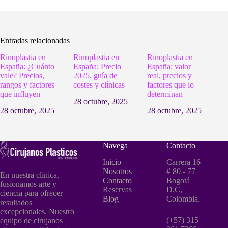
Entradas relacionadas
Rinoplastia en
Rinoplastia en
Rinoplastia en
España: ¿Cuánto
España: Precio
España: valor
vale? Precios,
2025, guía de
real, precios y
rangos y factores
costes y clínicas
factores que lo
que influyen
determinan
28 octubre, 2025
28 octubre, 2025
28 octubre, 2025
Navega
Contacto
Inicio
Carrera 16
Nosotros
# 80 - 77
En nuestra clínica,
Contacto
Bogotá
fusionamos arte y
Reservas
D.C,
ciencia para ofrecer
Blog
Colombia.
resultados
excepcionales. Nuestro
(+57) 315
equipo de cirujanos