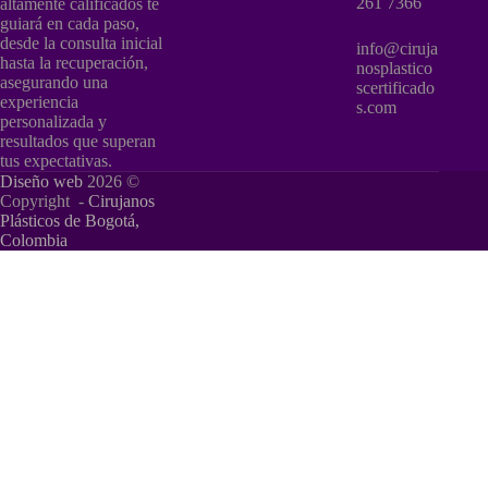
261 7366
altamente calificados te
guiará en cada paso,
desde la consulta inicial
info@ciruja
hasta la recuperación,
nosplastico
asegurando una
scertificado
experiencia
s.com
personalizada y
resultados que superan
tus expectativas.
Diseño web
2026 ©
Copyright -
Cirujanos
Plásticos de Bogotá,
Colombia