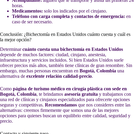
Acompañante:
alguien que te transporte y asista las primeras 24
horas.
Medicamentos:
solo los indicados por el cirujano.
Teléfono con carga completa y contactos de emergencia:
en
caso de ser necesario.
Conclusión: ¿Bichectomía en Estados Unidos cuánto cuesta y cuál es
la mejor opción?
Determinar
cuánto cuesta una bichectomía en Estados Unidos
depende de muchos factores: ciudad, cirujano, anestesia,
infraestructura y servicios incluidos. Si bien Estados Unidos suele
ofrecer precios más altos, también tiene clínicas de gran renombre. Sin
embargo, muchas personas encuentran en
Bogotá, Colombia
una
alternativa de
excelente relación calidad-precio
.
Como
página de turismo médico en cirugía plástica con sede en
Bogotá, Colombia
, te brindamos
asesoría gratuita
y trabajamos con
una red de clínicas y cirujanos especializados para ofrecerte opciones
seguras y competitivas.
Recomendamos
que nos consideres entre las
alternativas: creemos firmemente que somos una de las mejores
opciones para quienes buscan un equilibrio entre calidad, seguridad y
precio.
Contacto y siguiente paso