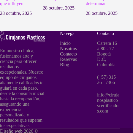
que influyen
determinan
28 octubre, 2025
28 octubre, 2025
28 octubre, 2025
Navega
Contacto
Inicio
Carrera 16
Nosotros
# 80 - 77
En nuestra clínica,
Contacto
Bogotá
fusionamos arte y
Reservas
D.C,
ciencia para ofrecer
Blog
Colombia.
resultados
excepcionales. Nuestro
(+57) 315
equipo de cirujanos
261 7366
altamente calificados te
guiará en cada paso,
desde la consulta inicial
info@ciruja
hasta la recuperación,
nosplastico
asegurando una
scertificado
experiencia
s.com
personalizada y
resultados que superan
tus expectativas.
Diseño web
2026 ©