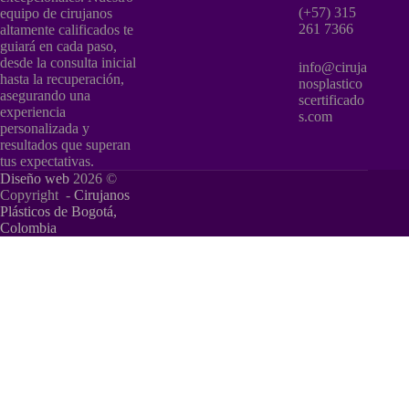
(+57) 315
equipo de cirujanos
261 7366
altamente calificados te
guiará en cada paso,
desde la consulta inicial
info@ciruja
hasta la recuperación,
nosplastico
asegurando una
scertificado
experiencia
s.com
personalizada y
resultados que superan
tus expectativas.
Diseño web
2026 ©
Copyright -
Cirujanos
Plásticos de Bogotá,
Colombia