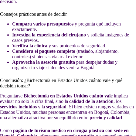
decisión.
Consejos prácticos antes de decidir
Compara varios presupuestos
y pregunta qué incluyen
exactamente.
Investiga la experiencia del cirujano
y solicita imágenes de
casos previos.
Verifica la clínica
y sus protocolos de seguridad.
Considera el paquete completo
(traslado, alojamiento,
controles) si piensas viajar al exterior.
Aprovecha la asesoría gratuita
para despejar dudas y
organizar tu viaje si decides venir a Bogotá.
Conclusión: ¿Bichectomía en Estados Unidos cuánto vale y qué
decisión tomar?
Preguntarse
Bichectomía en Estados Unidos cuánto vale
implica
evaluar no solo la cifra final, sino la
calidad de la atención
, los
servicios incluidos
y la
seguridad
. Si bien existen rangos variados en
Estados Unidos, muchas personas encuentran en Bogotá, Colombia,
una alternativa atractiva por su equilibrio entre
precio y calidad
.
Como
página de turismo médico en cirugía plástica con sede en
Bogotá, Colombia
, ofrecemos
asesoría gratuita
y acompañamiento