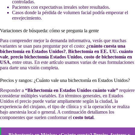
controladas.
Pacientes con expectativas irreales sobre resultados.
Casos donde la pérdida de volumen facial podría empeorar el
envejecimiento.
Variaciones de búsqueda: cómo se pregunta la gente
Para comprender mejor la demanda informativa, verás que muchas
variantes se usan para preguntar por el costo:
¿cuánto cuesta una
bichectomía en Estados Unidos?
,
Bichectomía en EE. UU. cuánto
vale
,
precio bichectomía Estados Unidos
,
costo de bichectomía en
USA
, entre otras. En este artículo usamos varias de esas formulaciones
para darte una visión completa.
Precios y rangos: ¿Cuánto vale una bichectomía en Estados Unidos?
Responder a
“Bichectomía en Estados Unidos cuánto vale”
requiere
considerar múltiples variables. En términos generales, en Estados
Unidos el precio puede variar ampliamente según la ciudad, la
experiencia del cirujano, el tipo de clínica y si la operación se realiza
bajo anestesia local o general. A continuación detallamos los
componentes que suelen conformar el
costo total
.
Bichectomía en México: ¿Cuánto cuesta? Precios, factores y