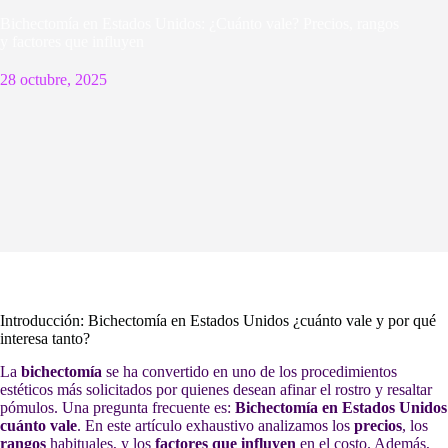
Bichectomía en Estados Unidos: ¿Cuánto vale? Precios, rangos
y factores que influyen
28 octubre, 2025
Introducción: Bichectomía en Estados Unidos ¿cuánto vale y por qué
interesa tanto?
La
bichectomía
se ha convertido en uno de los procedimientos
estéticos más solicitados por quienes desean afinar el rostro y resaltar
pómulos. Una pregunta frecuente es:
Bichectomía en Estados Unidos
cuánto vale
. En este artículo exhaustivo analizamos los
precios
, los
rangos
habituales, y los
factores que influyen
en el costo. Además,