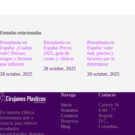
Entradas relacionadas
Rinoplastia en
Rinoplastia en
Rinoplastia en
España: ¿Cuánto
España: Precio
España: valor
vale? Precios,
2025, guía de
real, precios y
rangos y factores
costes y clínicas
factores que lo
que influyen
determinan
28 octubre, 2025
28 octubre, 2025
28 octubre, 2025
Navega
Contacto
Inicio
Carrera 16
Nosotros
# 80 - 77
En nuestra clínica,
Contacto
Bogotá
fusionamos arte y
Reservas
D.C,
ciencia para ofrecer
Blog
Colombia.
resultados
excepcionales. Nuestro