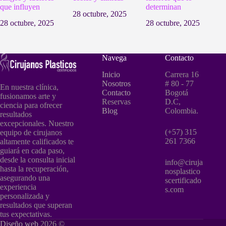
que influyen
determinan
28 octubre, 2025
28 octubre, 2025
28 octubre, 2025
Navega
Contacto
Inicio
Carrera 16
Nosotros
# 80 - 77
En nuestra clínica,
Contacto
Bogotá
fusionamos arte y
Reservas
D.C,
ciencia para ofrecer
Blog
Colombia.
resultados
excepcionales. Nuestro
(+57) 315
equipo de cirujanos
261 7366
altamente calificados te
guiará en cada paso,
desde la consulta inicial
info@ciruja
hasta la recuperación,
nosplastico
asegurando una
scertificado
experiencia
s.com
personalizada y
resultados que superan
tus expectativas.
Diseño web
2026 ©