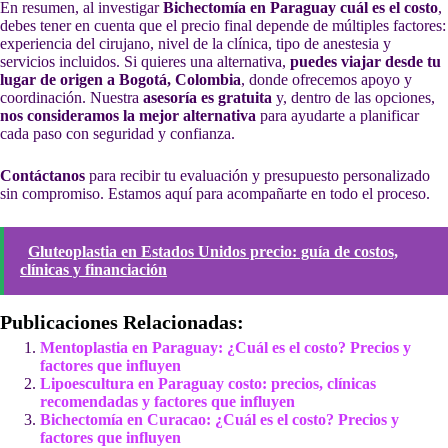
En resumen, al investigar
Bichectomía en Paraguay cuál es el costo
,
debes tener en cuenta que el precio final depende de múltiples factores:
experiencia del cirujano, nivel de la clínica, tipo de anestesia y
servicios incluidos. Si quieres una alternativa,
puedes viajar desde tu
lugar de origen a Bogotá, Colombia
, donde ofrecemos apoyo y
coordinación. Nuestra
asesoría es gratuita
y, dentro de las opciones,
nos consideramos la mejor alternativa
para ayudarte a planificar
cada paso con seguridad y confianza.
Contáctanos
para recibir tu evaluación y presupuesto personalizado
sin compromiso. Estamos aquí para acompañarte en todo el proceso.
Gluteoplastia en Estados Unidos precio: guía de costos,
clínicas y financiación
Publicaciones Relacionadas:
Mentoplastia en Paraguay: ¿Cuál es el costo? Precios y
factores que influyen
Lipoescultura en Paraguay costo: precios, clínicas
recomendadas y factores que influyen
Bichectomía en Curacao: ¿Cuál es el costo? Precios y
factores que influyen