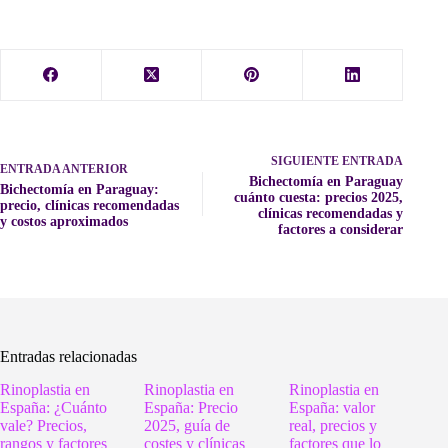
SIGUIENTE
ENTRADA
ENTRADA
ANTERIOR
Bichectomía en Paraguay
Bichectomía en Paraguay:
cuánto cuesta: precios 2025,
precio, clínicas recomendadas
clínicas recomendadas y
y costos aproximados
factores a considerar
Entradas relacionadas
Rinoplastia en
Rinoplastia en
Rinoplastia en
España: ¿Cuánto
España: Precio
España: valor
vale? Precios,
2025, guía de
real, precios y
rangos y factores
costes y clínicas
factores que lo