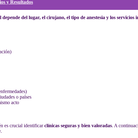
ios y Resultados
l depende del lugar, el cirujano, el tipo de anestesia y los servicios 
ación)
 enfermedades)
ciudades o países
mismo acto
n es crucial identificar
clínicas seguras y bien valoradas
. A continuac
.