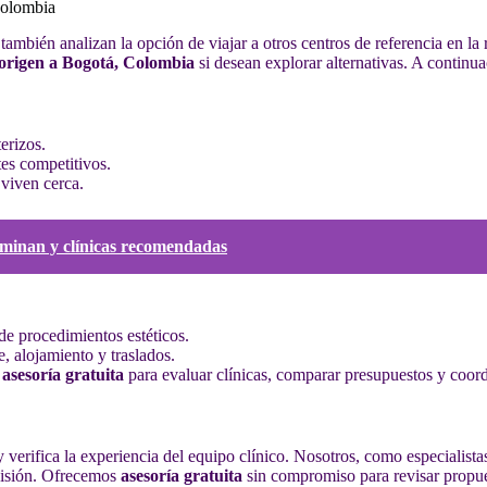
Colombia
también analizan la opción de viajar a otros centros de referencia en l
 origen a Bogotá, Colombia
si desean explorar alternativas. A contin
erizos.
tes competitivos.
 viven cerca.
erminan y clínicas recomendadas
de procedimientos estéticos.
, alojamiento y traslados.
s
asesoría gratuita
para evaluar clínicas, comparar presupuestos y coordi
 y verifica la experiencia del equipo clínico. Nosotros, como especialis
cisión. Ofrecemos
asesoría gratuita
sin compromiso para revisar propues