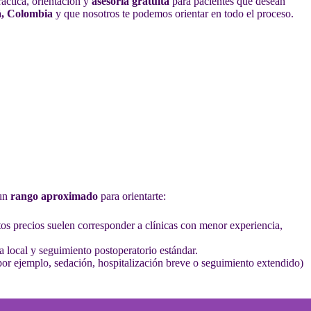
áctica, orientación y
asesoría gratuita
para pacientes que desean
á, Colombia
y que nosotros te podemos orientar en todo el proceso.
 un
rango aproximado
para orientarte:
os precios suelen corresponder a clínicas con menor experiencia,
a local y seguimiento postoperatorio estándar.
 (por ejemplo, sedación, hospitalización breve o seguimiento extendido)