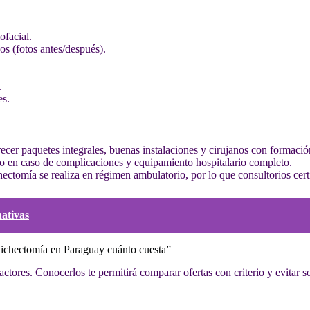
ofacial.
s (fotos antes/después).
.
es.
recer paquetes integrales, buenas instalaciones y cirujanos con formació
o en caso de complicaciones y equipamiento hospitalario completo.
ectomía se realiza en régimen ambulatorio, por lo que consultorios cert
nativas
 “Bichectomía en Paraguay cuánto cuesta”
ctores. Conocerlos te permitirá comparar ofertas con criterio y evitar s