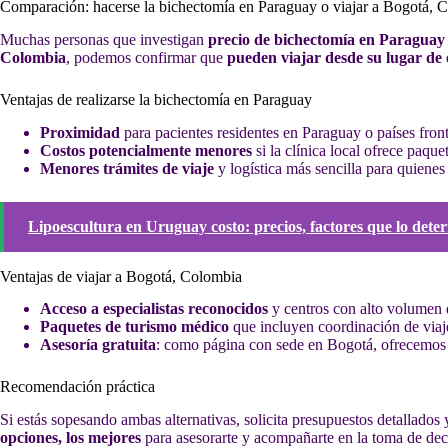
Comparación: hacerse la bichectomía en Paraguay o viajar a Bogotá, 
Muchas personas que investigan
precio de bichectomía en Paraguay
Colombia
, podemos confirmar que
pueden viajar desde su lugar de
Ventajas de realizarse la bichectomía en Paraguay
Proximidad
para pacientes residentes en Paraguay o países front
Costos potencialmente menores
si la clínica local ofrece paque
Menores trámites de viaje
y logística más sencilla para quienes
Lipoescultura en Uruguay costo: precios, factores que lo det
Ventajas de viajar a Bogotá, Colombia
Acceso a especialistas reconocidos
y centros con alto volumen 
Paquetes de turismo médico
que incluyen coordinación de viaje
Asesoría gratuita
: como página con sede en Bogotá, ofrecemo
Recomendación práctica
Si estás sopesando ambas alternativas, solicita presupuestos detallados
opciones, los mejores
para asesorarte y acompañarte en la toma de de