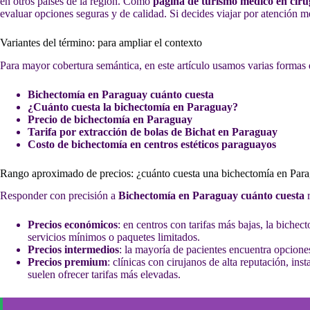
en otros países de la región. Como
página de turismo médico en ciru
evaluar opciones seguras y de calidad. Si decides viajar por atención 
Variantes del término: para ampliar el contexto
Para mayor cobertura semántica, en este artículo usamos varias formas 
Bichectomía en Paraguay cuánto cuesta
¿Cuánto cuesta la bichectomía en Paraguay?
Precio de bichectomía en Paraguay
Tarifa por extracción de bolas de Bichat en Paraguay
Costo de bichectomía en centros estéticos paraguayos
Rango aproximado de precios: ¿cuánto cuesta una bichectomía en Par
Responder con precisión a
Bichectomía en Paraguay cuánto cuesta
r
Precios económicos
: en centros con tarifas más bajas, la bich
servicios mínimos o paquetes limitados.
Precios intermedios
: la mayoría de pacientes encuentra opcione
Precios premium
: clínicas con cirujanos de alta reputación, in
suelen ofrecer tarifas más elevadas.