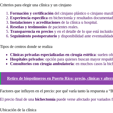
Criterios para elegir una clínica y un cirujano
Formación y certificación
del cirujano plástico o cirujano maxil
Experiencia específica
en bichectomía y resultados documentado
Instalaciones y acreditaciones
de la clínica u hospital.
Reseñas y testimonios
de pacientes reales.
Transparencia en precios
y en el detalle de lo que está incluido
Seguimiento postoperatorio
y disponibilidad ante eventualidad
Tipos de centros donde se realiza
Clínicas privadas especializadas en cirugía estética
: suelen of
Hospitales privados
: opción para quienes buscan mayor respald
Consultorios con cirugía ambulatoria
: en muchos casos la bich
Retiro de biopolímeros en Puerto Rico: precio, clínicas y alter
Factores que influyen en el precio: por qué varía tanto la respuesta a
El precio final de una
bichectomía
puede verse afectado por variados fa
Ubicación de la clínica