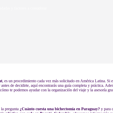
dadas y factores a considerar
at
, es un procedimiento cada vez más solicitado en América Latina. Si
 antes de decidirte, aquí encontrarás una guía completa y práctica. Ade
y cómo te podemos ayudar con la organización del viaje y la asesoría grat
a la pregunta
¿Cuánto cuesta una bichectomía en Paraguay?
y para q