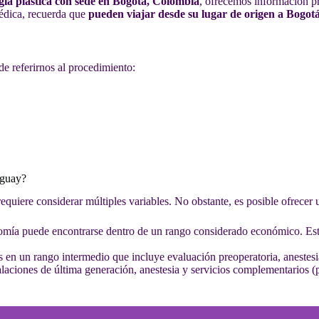
gía plástica con sede en Bogotá, Colombia
, ofrecemos información pr
médica, recuerda que
pueden viajar desde su lugar de origen a Bogot
de referirnos al procedimiento:
aguay?
equiere considerar múltiples variables. No obstante, es posible ofrecer
ectomía puede encontrarse dentro de un rango considerado económico. Est
s en un rango intermedio que incluye evaluación preoperatoria, anestesi
stalaciones de última generación, anestesia y servicios complementarios