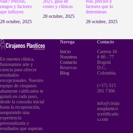
vale? Precios,
2025, guía de
real, precios y
rangos y factores
costes y clínicas
factores que lo
que influyen
determinan
28 octubre, 2025
28 octubre, 2025
28 octubre, 2025
Navega
Contacto
Inicio
Carrera 16
Nosotros
# 80 - 77
En nuestra clínica,
Contacto
Bogotá
fusionamos arte y
Reservas
D.C,
ciencia para ofrecer
Blog
Colombia.
resultados
excepcionales. Nuestro
(+57) 315
equipo de cirujanos
261 7366
altamente calificados te
guiará en cada paso,
desde la consulta inicial
info@ciruja
hasta la recuperación,
nosplastico
asegurando una
scertificado
experiencia
s.com
personalizada y
resultados que superan