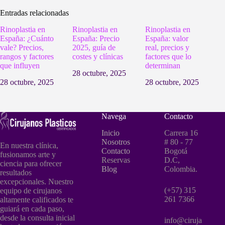
Entradas relacionadas
Rinoplastia en
Rinoplastia en
Rinoplastia en
España: ¿Cuánto
España: Precio
España: valor
vale? Precios,
2025, guía de
real, precios y
rangos y factores
costes y clínicas
factores que lo
que influyen
determinan
28 octubre, 2025
28 octubre, 2025
28 octubre, 2025
Navega
Contacto
Inicio
Carrera 16
Nosotros
# 80 - 77
En nuestra clínica,
Contacto
Bogotá
fusionamos arte y
Reservas
D.C,
ciencia para ofrecer
Blog
Colombia.
resultados
excepcionales. Nuestro
(+57) 315
equipo de cirujanos
261 7366
altamente calificados te
guiará en cada paso,
desde la consulta inicial
info@ciruja