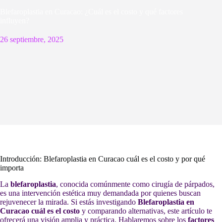
Blefaroplastia en Curacao: ¿Cuál es el costo y qué factores
influyen?
26 septiembre, 2025
Introducción: Blefaroplastia en Curacao cuál es el costo y por qué
importa
La
blefaroplastia
, conocida comúnmente como cirugía de párpados,
es una intervención estética muy demandada por quienes buscan
rejuvenecer la mirada. Si estás investigando
Blefaroplastia en
Curacao cuál es el costo
y comparando alternativas, este artículo te
ofrecerá una visión amplia y práctica. Hablaremos sobre los
factores