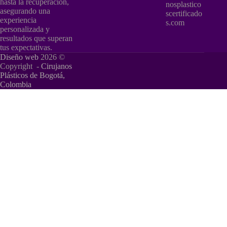
hasta la recuperación,
nosplastico
asegurando una
scertificado
experiencia
s.com
personalizada y
resultados que superan
tus expectativas.
Diseño web
2026 ©
Copyright -
Cirujanos
Plásticos de Bogotá,
Colombia