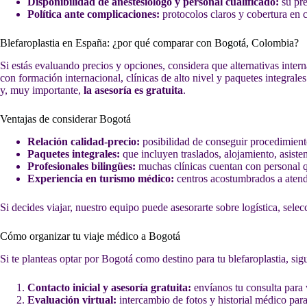
Disponibilidad de anestesiólogo y personal cualificado:
su pre
Política ante complicaciones:
protocolos claros y cobertura en c
Blefaroplastia en España: ¿por qué comparar con Bogotá, Colombia?
Si estás evaluando precios y opciones, considera que alternativas inter
con formación internacional, clínicas de alto nivel y paquetes integral
y, muy importante,
la asesoría es gratuita
.
Ventajas de considerar Bogotá
Relación calidad-precio:
posibilidad de conseguir procedimiento
Paquetes integrales:
que incluyen traslados, alojamiento, asiste
Profesionales bilingües:
muchas clínicas cuentan con personal qu
Experiencia en turismo médico:
centros acostumbrados a atend
Si decides viajar, nuestro equipo puede asesorarte sobre logística, sele
Cómo organizar tu viaje médico a Bogotá
Si te planteas optar por Bogotá como destino para tu blefaroplastia, sig
Contacto inicial y asesoría gratuita:
envíanos tu consulta para v
Evaluación virtual:
intercambio de fotos y historial médico para