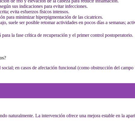
ación de frío y elevación de la cabeza para reducir inflamación.
egún sus indicaciones para evitar infecciones.
ta; evita esfuerzos físicos intensos.
ción para minimizar hiperpigmentación de las cicatrices.
ajo, suele ser posible retomar actividades en pocos días a semanas; acti
á para la fase crítica de recuperación y el primer control postoperatorio.
dos?
ad social; en casos de afectación funcional (como obstrucción del campo 
iendo naturalmente. La intervención ofrece una mejora estable en la apar