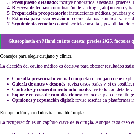
Presupuesto detallado:
incluye honorarios, anestesia, pruebas, e
Reserva de fechas:
coordinación de la cirugía, alojamiento y tra
Preparación preoperatoria:
instrucciones médicas, pruebas y co
Estancia para recuperación:
recomendamos planificar varios día
Seguimiento remoto:
control por teleconsulta y posibilidad de r
Gluteoplastia en Miami cuánto cuesta: precios 2025, factores 
Consejos para elegir cirujano y clínica
La elección del equipo médico es decisiva para obtener resultados satisfa
Consulta presencial o virtual completa:
el cirujano debe explic
Galería de antes y después:
revisa casos reales y, si es posible,
Contratos y consentimiento informado:
lee todo con detalle y 
Soporte en caso de complicaciones:
conoce el plan de contingen
Opiniones y reputación digital:
revisa reseñas en plataformas i
Recuperación y cuidados tras una blefaroplastia
La recuperación es un capítulo clave de la cirugía. Aunque cada caso es 