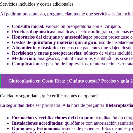
Servicios incluidos y costes adicionales
Al pedir un presupuesto, pregunta claramente qué servicios están inclu
Consulta inicial:
valoración preoperatoria con el cirujano.
Pruebas diagnósticas:
analíticas, electrocardiograma, pruebas e
Honorarios del cirujano y anestesiólogo:
pueden presentarse c
Gastos de quirófano y material quirúrgico:
uso de instalacione
Alojamiento y traslados:
en caso de pacientes que viajen desde 
Revisiones y curas postoperatorias:
número de visitas incluidas
Medicación:
analgésicos, antiinflamatorios y antibióticos si se r
Complicaciones:
gestión de imprevistos, reintervenciones o tra
Gluteoplastia en Costa Rica: ¿Cuánto cuesta? Precios y guía 
Calidad y seguridad: ¿qué certificar antes de operar?
La seguridad debe ser prioritaria. A la hora de preguntar
Blefaroplastia
Formación y certificaciones del cirujano:
acreditación en cirug
Instalaciones acreditadas:
quirófanos con autorización sanitari
Opiniones y testimonios:
reseñas de pacientes, fotos de antes y 