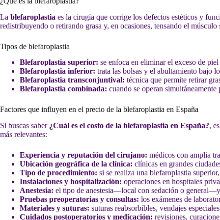
¿Qué es la blefaroplastia?
La
blefaroplastia
es la cirugía que corrige los defectos estéticos y func
redistribuyendo o retirando grasa y, en ocasiones, tensando el músculo 
Tipos de blefaroplastia
Blefaroplastia superior:
se enfoca en eliminar el exceso de piel
Blefaroplastia inferior:
trata las bolsas y el abultamiento bajo l
Blefaroplastia transconjuntival:
técnica que permite retirar gras
Blefaroplastia combinada:
cuando se operan simultáneamente pá
Factores que influyen en el precio de la blefaroplastia en España
Si buscas saber
¿Cuál es el costo de la blefaroplastia en España?
, e
más relevantes:
Experiencia y reputación del cirujano:
médicos con amplia tray
Ubicación geográfica de la clínica:
clínicas en grandes ciudades
Tipo de procedimiento:
si se realiza una blefaroplastia superior, 
Instalaciones y hospitalización:
operaciones en hospitales priva
Anestesia:
el tipo de anestesia—local con sedación o general—y 
Pruebas preoperatorias y consultas:
los exámenes de laboratori
Materiales y suturas:
suturas reabsorbibles, vendajes especiales
Cuidados postoperatorios y medicación:
revisiones, curacione