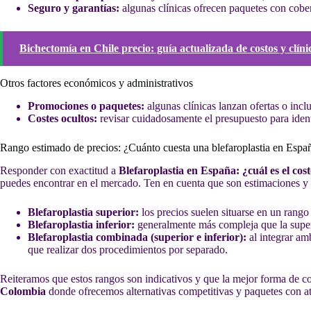
Seguro y garantías:
algunas clínicas ofrecen paquetes con cobert
Bichectomía en Chile precio: guía actualizada de costos y clíni
Otros factores económicos y administrativos
Promociones o paquetes:
algunas clínicas lanzan ofertas o incl
Costes ocultos:
revisar cuidadosamente el presupuesto para ident
Rango estimado de precios: ¿Cuánto cuesta una blefaroplastia en Espa
Responder con exactitud a
Blefaroplastia en España: ¿cuál es el cos
puedes encontrar en el mercado. Ten en cuenta que son estimaciones y
Blefaroplastia superior:
los precios suelen situarse en un rango
Blefaroplastia inferior:
generalmente más compleja que la superio
Blefaroplastia combinada (superior e inferior):
al integrar am
que realizar dos procedimientos por separado.
Reiteramos que estos rangos son indicativos y que la mejor forma de co
Colombia
donde ofrecemos alternativas competitivas y paquetes con at