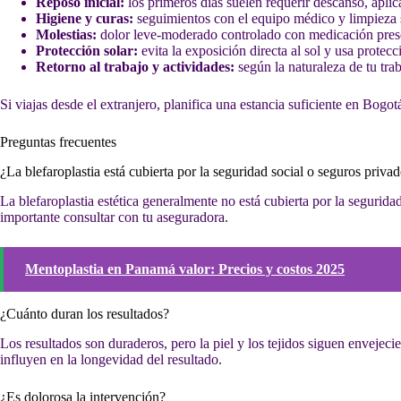
Reposo inicial:
los primeros días suelen requerir descanso, aplic
Higiene y curas:
seguimientos con el equipo médico y limpieza s
Molestias:
dolor leve-moderado controlado con medicación prescri
Protección solar:
evita la exposición directa al sol y usa protec
Retorno al trabajo y actividades:
según la naturaleza de tu trab
Si viajas desde el extranjero, planifica una estancia suficiente en Bogot
Preguntas frecuentes
¿La blefaroplastia está cubierta por la seguridad social o seguros priva
La blefaroplastia estética generalmente no está cubierta por la segurid
importante consultar con tu aseguradora.
Mentoplastia en Panamá valor: Precios y costos 2025
¿Cuánto duran los resultados?
Los resultados son duraderos, pero la piel y los tejidos siguen envejec
influyen en la longevidad del resultado.
¿Es dolorosa la intervención?