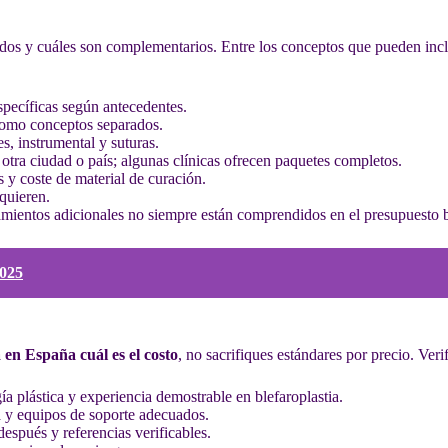
idos y cuáles son complementarios. Entre los conceptos que pueden inclu
specíficas según antecedentes.
omo conceptos separados.
s, instrumental y suturas.
otra ciudad o país; algunas clínicas ofrecen paquetes completos.
 y coste de material de curación.
equieren.
tamientos adicionales no siempre están comprendidos en el presupuesto 
2025
 en España cuál es el costo
, no sacrifiques estándares por precio. Verif
ía plástica y experiencia demostrable en blefaroplastia.
a y equipos de soporte adecuados.
después y referencias verificables.