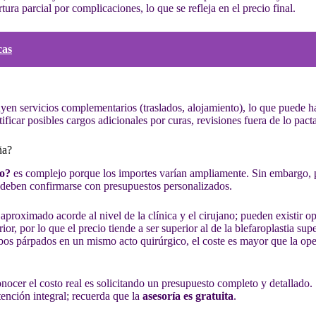
ura parcial por complicaciones, lo que se refleja en el precio final.
cas
uyen servicios complementarios (traslados, alojamiento), lo que puede h
ificar posibles cargos adicionales por curas, revisiones fuera de lo pa
ña?
to?
es complejo porque los importes varían ampliamente. Sin embargo, p
 deben confirmarse con presupuestos personalizados.
 aproximado acorde al nivel de la clínica y el cirujano; pueden existir 
r, por lo que el precio tiende a ser superior al de la blefaroplastia su
bos párpados en un mismo acto quirúrgico, el coste es mayor que la oper
nocer el costo real es solicitando un presupuesto completo y detallado.
ención integral; recuerda que la
asesoría es gratuita
.