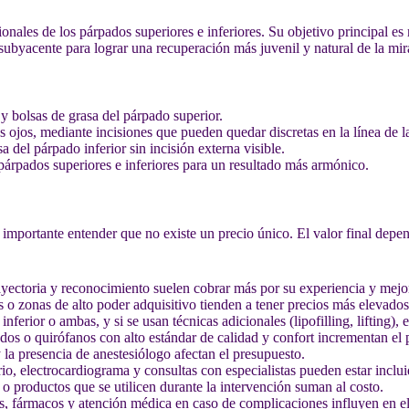
ionales de los párpados superiores e inferiores. Su objetivo principal es
subyacente para lograr una recuperación más juvenil y natural de la mir
 y bolsas de grasa del párpado superior.
os ojos, mediante incisiones que pueden quedar discretas en la línea de 
a del párpado inferior sin incisión externa visible.
rpados superiores e inferiores para un resultado más armónico.
s importante entender que no existe un precio único. El valor final depe
ectoria y reconocimiento suelen cobrar más por su experiencia y mejor
 o zonas de alto poder adquisitivo tienden a tener precios más elevado
inferior o ambas, y si se usan técnicas adicionales (lipofilling, lifting), e
dos o quirófanos con alto estándar de calidad y confort incrementan el 
la presencia de anestesiólogo afectan el presupuesto.
o, electrocardiograma y consultas con especialistas pueden estar inclu
 o productos que se utilicen durante la intervención suman al costo.
s, fármacos y atención médica en caso de complicaciones influyen en el 