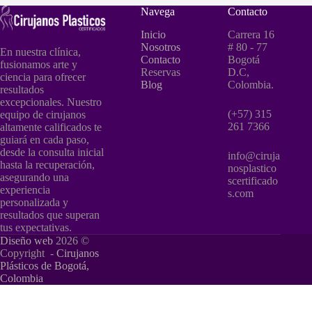
Navega
Contacto
Inicio
Carrera 16
Nosotros
# 80 - 77
En nuestra clínica,
Contacto
Bogotá
fusionamos arte y
Reservas
D.C,
ciencia para ofrecer
Blog
Colombia.
resultados
excepcionales. Nuestro
(+57) 315
equipo de cirujanos
261 7366
altamente calificados te
guiará en cada paso,
desde la consulta inicial
info@ciruja
hasta la recuperación,
nosplastico
asegurando una
scertificado
experiencia
s.com
personalizada y
resultados que superan
tus expectativas.
Diseño web
2026 ©
Copyright -
Cirujanos
Plásticos de Bogotá,
Colombia