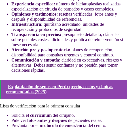
Experiencia específica:
número de blefaroplastias realizadas,
especialización en cirugía de párpados y casos complejos.
Opiniones y testimonios:
reseñas verificadas, fotos antes y
después y disponibilidad de referencias.
Infraestructura:
quirófano acreditado, unidades de
recuperación y protocolos de seguridad.
Transparencia en precios:
presupuesto detallado, cláusulas
sobre posibles costes adicionales y política de reintervención si
fuese necesaria.
Atención pre y postoperatoria:
planes de recuperación,
disponibilidad para consultas urgentes y control continuo.
Comunicación y empatía:
claridad en expectativas, riesgos y
alternativas. Debes sentir confianza y no presión para tomar
decisiones rápidas.
Explantación de senos en Perú: precio, costos y clínicas
recomendadas (2025)
Lista de verificación para la primera consulta
Solicita el
curriculum
del cirujano.
Pide ver
fotos antes y después
de pacientes reales.
Pregunta por el
protocolo de emergencia
del centro.