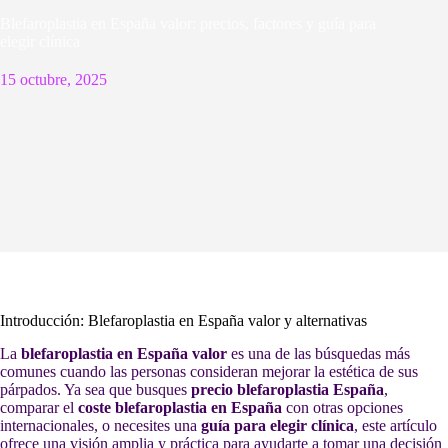
Blefaroplastia en España valor: precios, factores y guía para
elegir clínica
15 octubre, 2025
Introducción: Blefaroplastia en España valor y alternativas
La
blefaroplastia en España valor
es una de las búsquedas más
comunes cuando las personas consideran mejorar la estética de sus
párpados. Ya sea que busques
precio blefaroplastia España
,
comparar el
coste blefaroplastia en España
con otras opciones
internacionales, o necesites una
guía para elegir clínica
, este artículo
ofrece una visión amplia y práctica para ayudarte a tomar una decisión