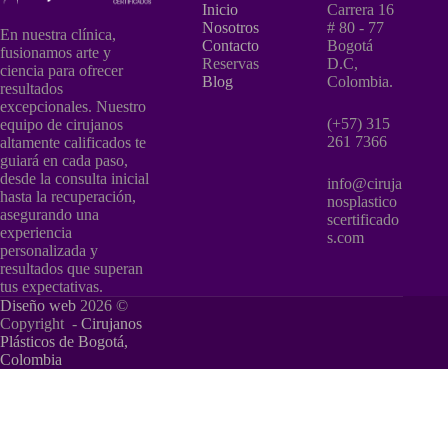
Inicio
Carrera 16
Nosotros
# 80 - 77
En nuestra clínica,
Contacto
Bogotá
fusionamos arte y
Reservas
D.C,
ciencia para ofrecer
Blog
Colombia.
resultados
excepcionales. Nuestro
(+57) 315
equipo de cirujanos
261 7366
altamente calificados te
guiará en cada paso,
desde la consulta inicial
info@ciruja
hasta la recuperación,
nosplastico
asegurando una
scertificado
experiencia
s.com
personalizada y
resultados que superan
tus expectativas.
Diseño web
2026 ©
Copyright -
Cirujanos
Plásticos de Bogotá,
Colombia