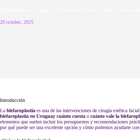
Blefaroplastia en Uruguay: ¿Cuánto vale? Precios, rangos y factores qu
20 octubre, 2025
Introducción
La
blefaroplastia
es una de las intervenciones de cirugía estética facia
blefaroplastia en Uruguay cuánto cuesta
o
cuánto vale la blefarop
elementos que suelen incluir los presupuestos y recomendaciones práct
por qué puede ser una excelente opción y cómo podemos ayudarte co