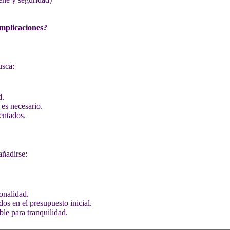
omplicaciones?
usca:
d.
 es necesario.
entados.
añadirse:
onalidad.
os en el presupuesto inicial.
e para tranquilidad.