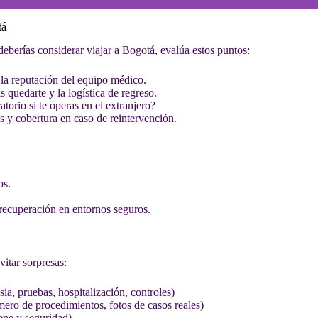
tá
deberías considerar viajar a Bogotá, evalúa estos puntos:
la reputación del equipo médico.
 quedarte y la logística de regreso.
torio si te operas en el extranjero?
 y cobertura en caso de reintervención.
os.
recuperación en entornos seguros.
vitar sorpresas:
ia, pruebas, hospitalización, controles)
ero de procedimientos, fotos de casos reales)
ene y seguridad)