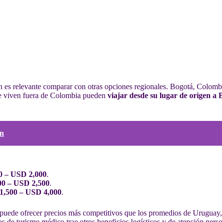
n es relevante comparar con otras opciones regionales. Bogotá, Colomb
que viven fuera de Colombia pueden
viajar desde su lugar de origen a
ón
 – USD 2,000
.
0 – USD 2,500
.
1,500 – USD 4,000
.
á puede ofrecer precios más competitivos que los promedios de Uruguay
os de turismo médico trae otros beneficios logísticos y de atención pers