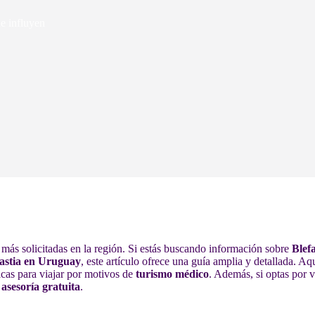
e influyen
l más solicitadas en la región. Si estás buscando información sobre
Blef
lastia en Uruguay
, este artículo ofrece una guía amplia y detallada. A
icas para viajar por motivos de
turismo médico
. Además, si optas por v
n
asesoría gratuita
.