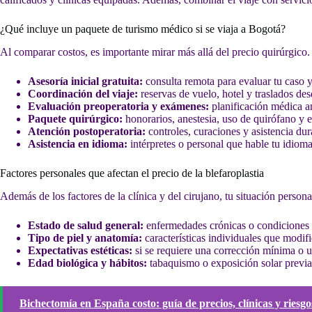
¿Qué incluye un paquete de turismo médico si se viaja a Bogotá?
Al comparar costos, es importante mirar más allá del precio quirúrgico
Asesoría inicial gratuita:
consulta remota para evaluar tu caso y
Coordinación del viaje:
reservas de vuelo, hotel y traslados des
Evaluación preoperatoria y exámenes:
planificación médica an
Paquete quirúrgico:
honorarios, anestesia, uso de quirófano y e
Atención postoperatoria:
controles, curaciones y asistencia dur
Asistencia en idioma:
intérpretes o personal que hable tu idioma 
Factores personales que afectan el precio de la blefaroplastia
Además de los factores de la clínica y del cirujano, tu situación personal
Estado de salud general:
enfermedades crónicas o condiciones 
Tipo de piel y anatomía:
características individuales que modif
Expectativas estéticas:
si se requiere una corrección mínima o 
Edad biológica y hábitos:
tabaquismo o exposición solar previa q
Bichectomía en España costo: guía de precios, clínicas y riesgo