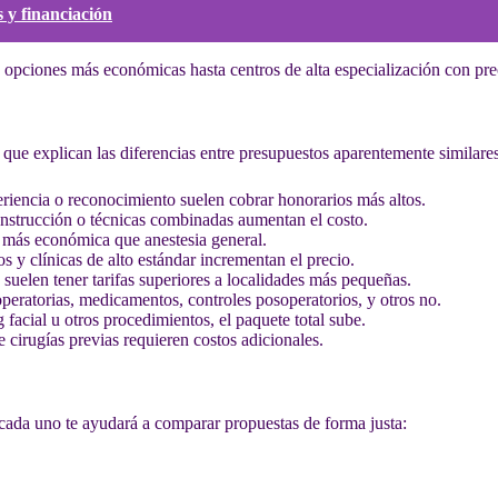
 y financiación
en opciones más económicas hasta centros de alta especialización con pre
ve que explican las diferencias entre presupuestos aparentemente similares
iencia o reconocimiento suelen cobrar honorarios más altos.
onstrucción o técnicas combinadas aumentan el costo.
 más económica que anestesia general.
s y clínicas de alto estándar incrementan el precio.
 suelen tener tarifas superiores a localidades más pequeñas.
eratorias, medicamentos, controles posoperatorios, y otros no.
g facial u otros procedimientos, el paquete total sube.
 cirugías previas requieren costos adicionales.
cada uno te ayudará a comparar propuestas de forma justa: