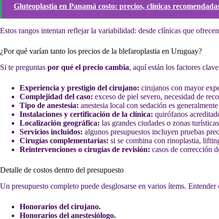
Gluteoplastia en Panamá costo: precios, clínicas recomendadas
Estos rangos intentan reflejar la variabilidad: desde clínicas que ofrec
¿Por qué varían tanto los precios de la blefaroplastia en Uruguay?
Si te preguntas
por qué el precio cambia
, aquí están los factores cla
Experiencia y prestigio del cirujano:
cirujanos con mayor exper
Complejidad del caso:
exceso de piel severo, necesidad de rec
Tipo de anestesia:
anestesia local con sedación es generalmente
Instalaciones y certificación de la clínica:
quirófanos acreditado
Localización geográfica:
las grandes ciudades o zonas turísticas
Servicios incluidos:
algunos presupuestos incluyen pruebas preop
Cirugías complementarias:
si se combina con rinoplastia, liftin
Reintervenciones o cirugías de revisión:
casos de corrección de
Detalle de costos dentro del presupuesto
Un presupuesto completo puede desglosarse en varios ítems. Entender 
Honorarios del cirujano.
Honorarios del anestesiólogo.