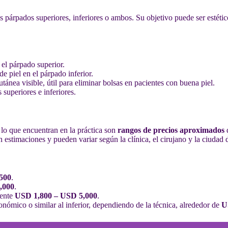
os párpados superiores, inferiores o ambos. Su objetivo puede ser estét
 el párpado superior.
e piel en el párpado inferior.
utánea visible, útil para eliminar bolsas en pacientes con buena piel.
superiores e inferiores.
, lo que encuentran en la práctica son
rangos de precios aproximados
q
 estimaciones y pueden variar según la clínica, el cirujano y la ciudad d
500
.
,000
.
ente
USD 1,800 – USD 5,000
.
ómico o similar al inferior, dependiendo de la técnica, alrededor de
U