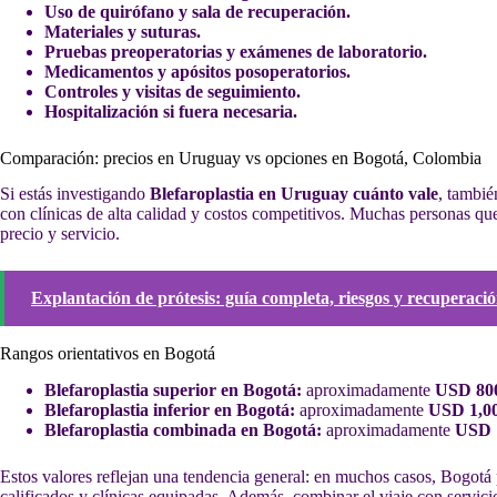
Uso de quirófano y sala de recuperación.
Materiales y suturas.
Pruebas preoperatorias y exámenes de laboratorio.
Medicamentos y apósitos posoperatorios.
Controles y visitas de seguimiento.
Hospitalización si fuera necesaria.
Comparación: precios en Uruguay vs opciones en Bogotá, Colombia
Si estás investigando
Blefaroplastia en Uruguay cuánto vale
, tambié
con clínicas de alta calidad y costos competitivos. Muchas personas 
precio y servicio.
Explantación de prótesis: guía completa, riesgos y recuperaci
Rangos orientativos en Bogotá
Blefaroplastia superior en Bogotá:
aproximadamente
USD 800
Blefaroplastia inferior en Bogotá:
aproximadamente
USD 1,00
Blefaroplastia combinada en Bogotá:
aproximadamente
USD 
Estos valores reflejan una tendencia general: en muchos casos, Bogot
calificados y clínicas equipadas. Además, combinar el viaje con servici