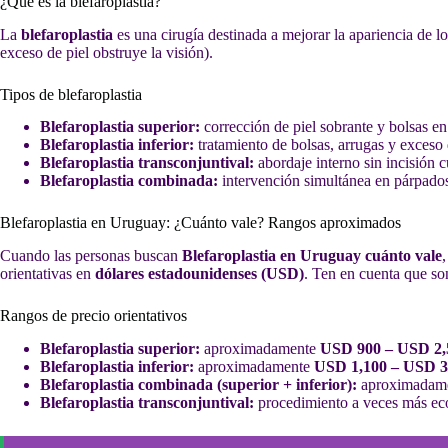
¿Qué es la blefaroplastia?
La
blefaroplastia
es una cirugía destinada a mejorar la apariencia de l
exceso de piel obstruye la visión).
Tipos de blefaroplastia
Blefaroplastia superior:
corrección de piel sobrante y bolsas en
Blefaroplastia inferior:
tratamiento de bolsas, arrugas y exceso d
Blefaroplastia transconjuntival:
abordaje interno sin incisión c
Blefaroplastia combinada:
intervención simultánea en párpados 
Blefaroplastia en Uruguay: ¿Cuánto vale? Rangos aproximados
Cuando las personas buscan
Blefaroplastia en Uruguay cuánto vale
orientativas en
dólares estadounidenses (USD)
. Ten en cuenta que son
Rangos de precio orientativos
Blefaroplastia superior:
aproximadamente
USD 900 – USD 2,
Blefaroplastia inferior:
aproximadamente
USD 1,100 – USD 3
Blefaroplastia combinada (superior + inferior):
aproximadam
Blefaroplastia transconjuntival:
procedimiento a veces más econ