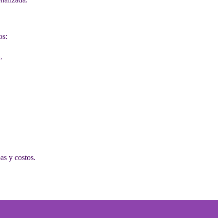
os:
a
.
as y costos.