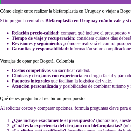
Cómo elegir entre realizar la blefaroplastia en Uruguay o viajar a Bogo
Si tu pregunta central es
Blefaroplastia en Uruguay cuánto vale
y si 
Relación precio-calidad:
compara qué incluye el presupuesto y 
Tiempo de viaje y recuperación:
considera cuántos días deberás
Revisiones y seguimiento:
¿cómo se realizará el control posopera
Garantías y responsabilidad:
información sobre complicaciones
Ventajas de optar por Bogotá, Colombia
Costos competitivos
sin sacrificar calidad.
Clínicas y cirujanos con experiencia
en cirugía facial y párpad
Paquetes integrales
que facilitan la logística del viaje.
Atención personalizada
y posibilidades de combinar turismo y 
Qué debes preguntar al recibir un presupuesto
Al solicitar costos y comparar opciones, formula preguntas clave para e
¿Qué incluye exactamente el presupuesto?
(honorarios, anestes
¿Cuál es la experiencia del cirujano con blefaroplastias?
(núm
¿La clínica está certificada?
(acreditaciones, estándares de higi