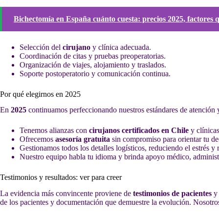
Bichectomía en España cuánto cuesta: precios 2025, factores 
Selección del
cirujano
y clínica adecuada.
Coordinación de citas y pruebas preoperatorias.
Organización de viajes, alojamiento y traslados.
Soporte postoperatorio y comunicación continua.
Por qué elegirnos en 2025
En
2025
continuamos perfeccionando nuestros estándares de atención 
Tenemos alianzas con
cirujanos certificados en Chile
y clínicas
Ofrecemos
asesoría gratuita
sin compromiso para orientar tu de
Gestionamos todos los detalles logísticos, reduciendo el estrés y 
Nuestro equipo habla tu idioma y brinda apoyo médico, administ
Testimonios y resultados: ver para creer
La evidencia más convincente proviene de
testimonios de pacientes
y 
de los pacientes y documentación que demuestre la evolución. Nosotros 