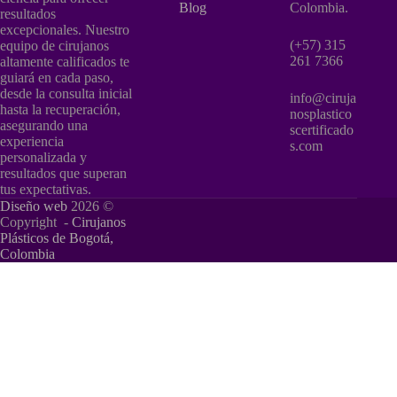
Blog
Colombia.
resultados
excepcionales. Nuestro
(+57) 315
equipo de cirujanos
261 7366
altamente calificados te
guiará en cada paso,
desde la consulta inicial
info@ciruja
hasta la recuperación,
nosplastico
asegurando una
scertificado
experiencia
s.com
personalizada y
resultados que superan
tus expectativas.
Diseño web
2026 ©
Copyright -
Cirujanos
Plásticos de Bogotá,
Colombia