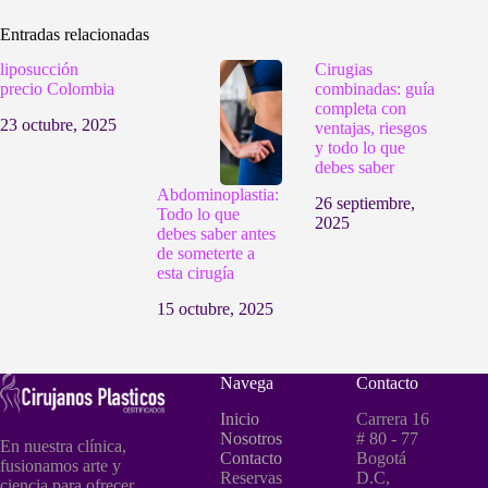
Entradas relacionadas
liposucción
Cirugias
precio Colombia
combinadas: guía
completa con
23 octubre, 2025
ventajas, riesgos
y todo lo que
debes saber
Abdominoplastia:
26 septiembre,
Todo lo que
2025
debes saber antes
de someterte a
esta cirugía
15 octubre, 2025
Navega
Contacto
Inicio
Carrera 16
Nosotros
# 80 - 77
En nuestra clínica,
Contacto
Bogotá
fusionamos arte y
Reservas
D.C,
ciencia para ofrecer