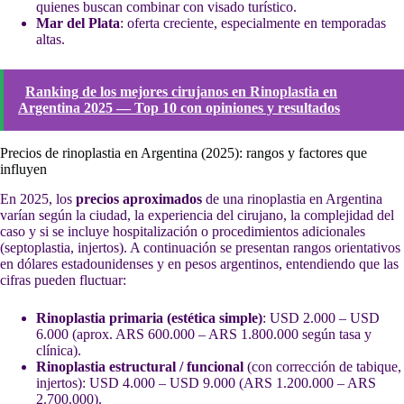
quienes buscan combinar con visado turístico.
Mar del Plata
: oferta creciente, especialmente en temporadas
altas.
Ranking de los mejores cirujanos en Rinoplastia en
Argentina 2025 — Top 10 con opiniones y resultados
Precios de rinoplastia en Argentina (2025): rangos y factores que
influyen
En 2025, los
precios aproximados
de una rinoplastia en Argentina
varían según la ciudad, la experiencia del cirujano, la complejidad del
caso y si se incluye hospitalización o procedimientos adicionales
(septoplastia, injertos). A continuación se presentan rangos orientativos
en dólares estadounidenses y en pesos argentinos, entendiendo que las
cifras pueden fluctuar:
Rinoplastia primaria (estética simple)
: USD 2.000 – USD
6.000 (aprox. ARS 600.000 – ARS 1.800.000 según tasa y
clínica).
Rinoplastia estructural / funcional
(con corrección de tabique,
injertos): USD 4.000 – USD 9.000 (ARS 1.200.000 – ARS
2.700.000).