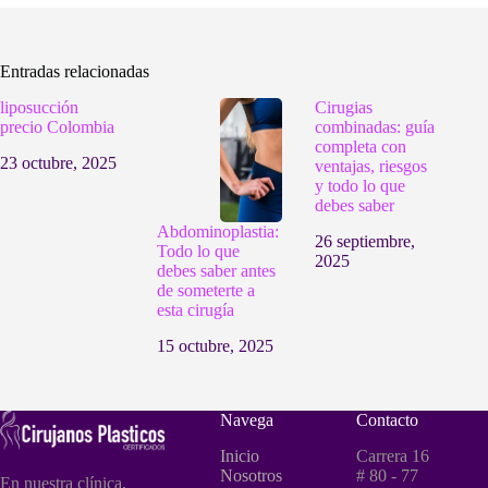
Entradas relacionadas
liposucción
Cirugias
precio Colombia
combinadas: guía
completa con
23 octubre, 2025
ventajas, riesgos
y todo lo que
debes saber
Abdominoplastia:
26 septiembre,
Todo lo que
2025
debes saber antes
de someterte a
esta cirugía
15 octubre, 2025
Navega
Contacto
Inicio
Carrera 16
Nosotros
# 80 - 77
En nuestra clínica,