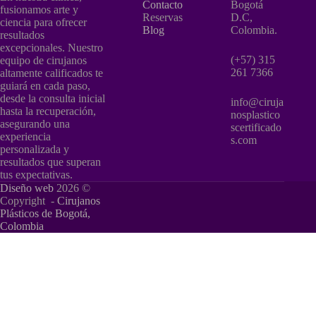
Contacto
Bogotá
fusionamos arte y
Reservas
D.C,
ciencia para ofrecer
Blog
Colombia.
resultados
excepcionales. Nuestro
(+57) 315
equipo de cirujanos
261 7366
altamente calificados te
guiará en cada paso,
desde la consulta inicial
info@ciruja
hasta la recuperación,
nosplastico
asegurando una
scertificado
experiencia
s.com
personalizada y
resultados que superan
tus expectativas.
Diseño web
2026 ©
Copyright -
Cirujanos
Plásticos de Bogotá,
Colombia