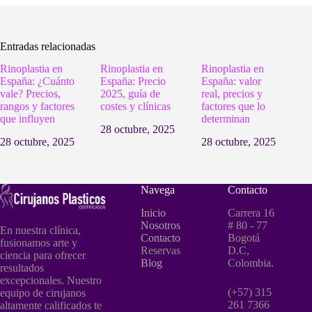
Entradas relacionadas
Rinoplastia en
Rinoplastia en
Rinoplastia en
España: ¿Cuánto
España: Precio
España: valor
vale? Precios,
2025, guía de
real, precios y
rangos y factores
costes y clínicas
factores que lo
que influyen
determinan
28 octubre, 2025
28 octubre, 2025
28 octubre, 2025
Navega
Contacto
Inicio
Carrera 16
Nosotros
# 80 - 77
En nuestra clínica,
Contacto
Bogotá
fusionamos arte y
Reservas
D.C,
ciencia para ofrecer
Blog
Colombia.
resultados
excepcionales. Nuestro
(+57) 315
equipo de cirujanos
261 7366
altamente calificados te