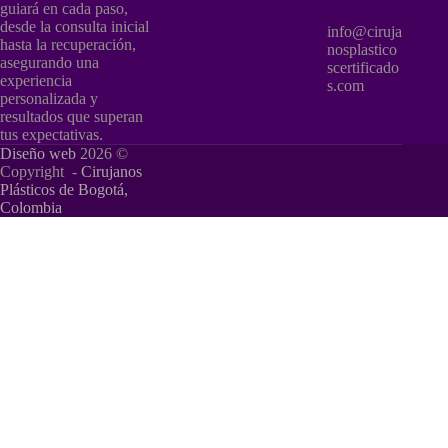
guiará en cada paso,
desde la consulta inicial
info@ciruja
hasta la recuperación,
nosplastico
asegurando una
scertificado
experiencia
s.com
personalizada y
resultados que superan
tus expectativas.
Diseño web
2026 ©
Copyright -
Cirujanos
Plásticos de Bogotá,
Colombia