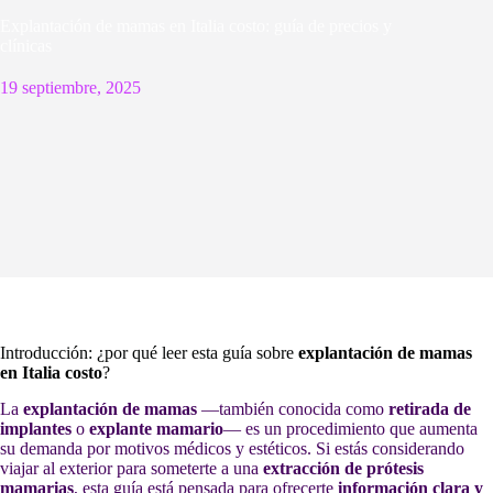
Explantación de mamas en Italia costo: guía de precios y
clínicas
19 septiembre, 2025
Introducción: ¿por qué leer esta guía sobre
explantación de mamas
en Italia costo
?
La
explantación de mamas
—también conocida como
retirada de
implantes
o
explante mamario
— es un procedimiento que aumenta
su demanda por motivos médicos y estéticos. Si estás considerando
viajar al exterior para someterte a una
extracción de prótesis
mamarias
, esta guía está pensada para ofrecerte
información clara y