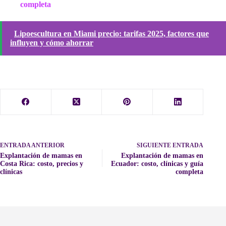
completa
Lipoescultura en Miami precio: tarifas 2025, factores que
influyen y cómo ahorrar
ENTRADA
ANTERIOR
SIGUIENTE
ENTRADA
Explantación de mamas en
Explantación de mamas en
Costa Rica: costo, precios y
Ecuador: costo, clínicas y guía
clínicas
completa