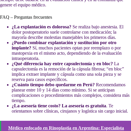
genere el equipo médico.
FAQ – Preguntas frecuentes
¿La explantación es dolorosa?
Se realiza bajo anestesia. El
dolor postoperatorio suele controlarse con medicación; la
mayoría describe molestias manejables los primeros días.
¿Puedo combinar explantación y sustitución por otro
implante?
Sí, muchos pacientes optan por reemplazo o por
mastopexia en el mismo acto, dependiendo de la evaluación
intraoperatoria.
¿Qué diferencia hay entre capsulectomía y en bloc?
La
capsulectomía es la remoción de la cápsula fibrosa; “en bloc”
implica extraer implante y cápsula como una sola pieza y se
reserva para casos específicos.
¿Cuánto tiempo debo quedarme en Perú?
Recomendamos
planear entre 10 y 14 días como mínimo. Si se anticipan
complicaciones o procedimientos más complejos, considera más
tiempo.
¿La asesoría tiene costo?
La asesoría es gratuita
. Te
orientamos sobre clínicas, cirujanos y logística sin cargo inicial.
Médico enfocado en Rinoplastia en Argentina: Especialista