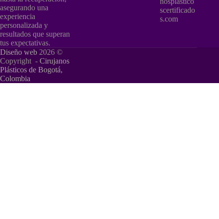
nosplastico
asegurando una
scertificado
experiencia
s.com
personalizada y
resultados que superan
tus expectativas.
Diseño web
2026 ©
Copyright -
Cirujanos
Plásticos de Bogotá,
Colombia