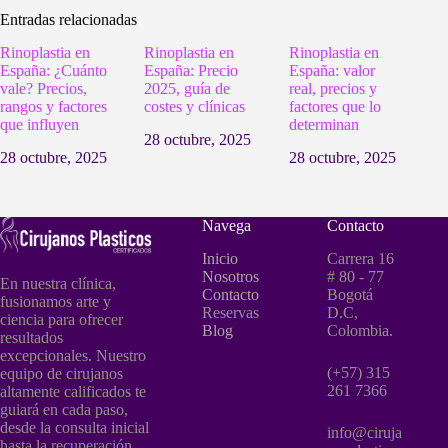
Entradas relacionadas
Rinoplastia en
Rinoplastia en
Rinoplastia en
España: ¿Cuánto
España: Precio
España: valor
vale? Precios,
2025, guía de
real, precios y
rangos y factores
costes y clínicas
factores que lo
que influyen
determinan
28 octubre, 2025
28 octubre, 2025
28 octubre, 2025
Navega
Contacto
Inicio
Carrera 16
Nosotros
# 80 - 77
En nuestra clínica,
Contacto
Bogotá
fusionamos arte y
Reservas
D.C,
ciencia para ofrecer
Blog
Colombia.
resultados
excepcionales. Nuestro
(+57) 315
equipo de cirujanos
261 7366
altamente calificados te
guiará en cada paso,
desde la consulta inicial
info@ciruja
hasta la recuperación,