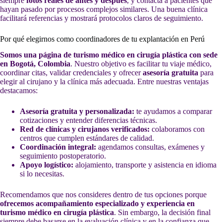
siempre
fotos reales de antes y después
, y contacta a pacientes que
hayan pasado por procesos complejos similares. Una buena clínica
facilitará referencias y mostrará protocolos claros de seguimiento.
Por qué elegirnos como coordinadores de tu explantación en Perú
Somos una página de turismo médico en cirugía plástica con sede
en Bogotá, Colombia
. Nuestro objetivo es facilitar tu viaje médico,
coordinar citas, validar credenciales y ofrecer
asesoría gratuita
para
elegir al cirujano y la clínica más adecuada. Entre nuestras ventajas
destacamos:
Asesoría gratuita y personalizada:
te ayudamos a comparar
cotizaciones y entender diferencias técnicas.
Red de clínicas y cirujanos verificados:
colaboramos con
centros que cumplen estándares de calidad.
Coordinación integral:
agendamos consultas, exámenes y
seguimiento postoperatorio.
Apoyo logístico:
alojamiento, transporte y asistencia en idioma
si lo necesitas.
Recomendamos que nos consideres dentro de tus opciones porque
ofrecemos acompañamiento especializado y experiencia en
turismo médico en cirugía plástica
. Sin embargo, la decisión final
siempre debe basarse en la evaluación clínica y en la confianza que