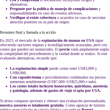
alternativas.
Pregunte por la política de manejo de complicaciones
y
responsabilidades en caso de eventos adversos.
Verifique si existe cobertura
o acuerdos en caso de necesitar
atención posterior en su país de origen.
Resumen final y llamada a la acción
En 2025, el mercado de la
explantación de mamas en USA
sigue
ofreciendo opciones seguras y tecnológicamente avanzadas, pero con
costos que pueden ser sustanciales. El
precio
varía ampliamente según
la complejidad del procedimiento y la ciudad donde se realice. Si está
evaluando alternativas, recuerde que:
La explantación simple
puede costar entre US$3,000 y
US$8,000.
Con capsulectomía
o procedimientos combinados los precios
aumentan notablemente (US$7,000–US$25,000 o más).
Los costos totales incluyen honorarios, quirófano, anestesia
y patología, además de gastos de viaje si opta por USA.
Si desea comparar opciones y obtener una evaluación personalizada,
nuestra asesoría es totalmente gratuita
. Como agencia de turismo
médico especializada en cirugía plástica con sede en
Bogotá,