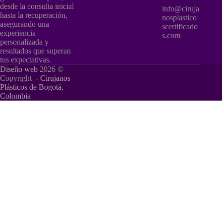
desde la consulta inicial
info@ciruja
hasta la recuperación,
nosplastico
asegurando una
scertificado
experiencia
s.com
personalizada y
resultados que superan
tus expectativas.
Diseño web
2026 ©
Copyright -
Cirujanos
Plásticos de Bogotá,
Colombia