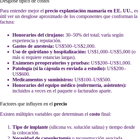
Desglose típico de costos
Para entender mejor el
precio explantación mamaria en EE. UU.
, es
útil ver un desglose aproximado de los componentes que conforman la
factura:
Honorarios del cirujano:
30–50% del total; varía según
experiencia y reputación.
Gastos de anestesia:
US$500–US$2,000.
Uso de quirófano y hospitalización:
US$1,000–US$5,000 (o
más si requiere estancias largas).
Exámenes preoperatorios y pruebas:
US$200–US$1,000.
Patología (si la cápsula es enviada a estudio):
US$200–
US$600.
Medicamentos y suministros:
US$100–US$500.
Honorarios del equipo médico (enfermería, asistentes):
incluidos a veces en el paquete o facturados aparte.
Factores que influyen en el
precio
Existen múltiples variables que determinan el
costo
final:
Tipo de implante
(silicona vs. solución salina) y tiempo desde
la colocación.
Necesidad de capsulectomía
o reconstrucción asociada.