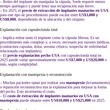
– Retiro del implante sin manipular la cápsula. Suele requerir menos
tiempo quirúrgico y puede tener una recuperación más breve.
– En 2025, el
precio de extracción de implantes mamarios en USA
para este tipo de procedimiento puede oscilar entre
US$3,000 y
US$8,000
, dependiendo de la ubicación y del cirujano.
Explantación con capsulectomía total
– Implica retirar tanto el implante como la cápsula fibrosa. Es un
procedimiento más complejo y, a veces, necesario por razones médicas
(contractura capsular, dolor, seroma crónico, sospecha de enfermedad
relacionada con implantes).
– El
precio explantación pecho USA
con capsulectomía total en
2025 puede variar aproximadamente entre
US$7,000 y US$20,000
o
más, según complejidad.
Explantación con mastopexia o reconstrucción
– Muchas pacientes optan por realizar una
mastopexia
(levantamiento)
o reparación reconstructiva tras la explantación para mejorar la forma
del pecho. Esto incrementa el costo.
– El
costo de extracción de implantes mamarios en USA con
mastopexia
puede situarse entre
US$10,000 y US$25,000
en 2025.