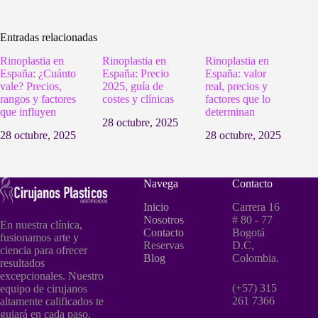
Entradas relacionadas
Rinoplastia en
Rinoplastia en
Rinoplastia en
España: ¿Cuánto
España: Precio
España: valor
vale? Precios,
2025, guía de
real, precios y
rangos y factores
costes y clínicas
factores que lo
que influyen
determinan
28 octubre, 2025
28 octubre, 2025
28 octubre, 2025
Navega
Contacto
Inicio
Carrera 16
Nosotros
# 80 - 77
En nuestra clínica,
Contacto
Bogotá
fusionamos arte y
Reservas
D.C,
ciencia para ofrecer
Blog
Colombia.
resultados
excepcionales. Nuestro
(+57) 315
equipo de cirujanos
261 7366
altamente calificados te
guiará en cada paso,