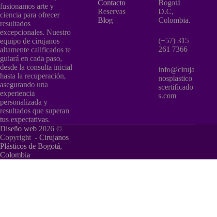
Contacto
Bogotá
fusionamos arte y
Reservas
D.C,
ciencia para ofrecer
Blog
Colombia.
resultados
excepcionales. Nuestro
(+57) 315
equipo de cirujanos
261 7366
altamente calificados te
guiará en cada paso,
desde la consulta inicial
info@ciruja
hasta la recuperación,
nosplastico
asegurando una
scertificado
experiencia
s.com
personalizada y
resultados que superan
tus expectativas.
Diseño web
2026 ©
Copyright -
Cirujanos
Plásticos de Bogotá,
Colombia