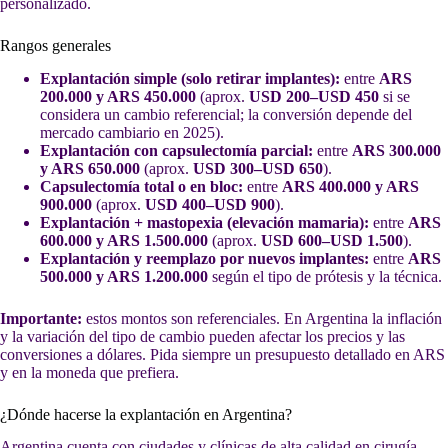
personalizado.
Rangos generales
Explantación simple (solo retirar implantes):
entre
ARS
200.000 y ARS 450.000
(aprox.
USD 200–USD 450
si se
considera un cambio referencial; la conversión depende del
mercado cambiario en 2025).
Explantación con capsulectomía parcial:
entre
ARS 300.000
y ARS 650.000
(aprox.
USD 300–USD 650
).
Capsulectomía total o en bloc:
entre
ARS 400.000 y ARS
900.000
(aprox.
USD 400–USD 900
).
Explantación + mastopexia (elevación mamaria):
entre
ARS
600.000 y ARS 1.500.000
(aprox.
USD 600–USD 1.500
).
Explantación y reemplazo por nuevos implantes:
entre
ARS
500.000 y ARS 1.200.000
según el tipo de prótesis y la técnica.
Importante:
estos montos son referenciales. En Argentina la inflación
y la variación del tipo de cambio pueden afectar los precios y las
conversiones a dólares. Pida siempre un presupuesto detallado en ARS
y en la moneda que prefiera.
¿Dónde hacerse la explantación en Argentina?
Argentina cuenta con ciudades y clínicas de alta calidad en cirugía