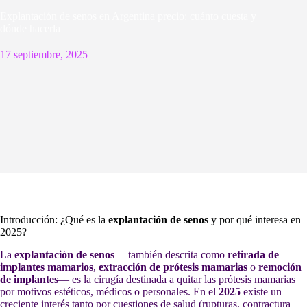
Explantación de senos en Argentina precio: cuánto cuesta y
dónde hacerla
17 septiembre, 2025
Introducción: ¿Qué es la
explantación de senos
y por qué interesa en
2025?
La
explantación de senos
—también descrita como
retirada de
implantes mamarios
,
extracción de prótesis mamarias
o
remoción
de implantes
— es la cirugía destinada a quitar las prótesis mamarias
por motivos estéticos, médicos o personales. En el
2025
existe un
creciente interés tanto por cuestiones de salud (rupturas, contractura