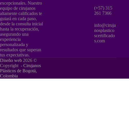
excepcionales. Nuestro
(+57) 315
equipo de cirujanos
261 7366
altamente calificados te
guiará en cada paso,
desde la consulta inicial
info@ciruja
hasta la recuperación,
nosplastico
asegurando una
scertificado
experiencia
s.com
personalizada y
resultados que superan
tus expectativas.
Diseño web
2026 ©
Copyright -
Cirujanos
Plásticos de Bogotá,
Colombia