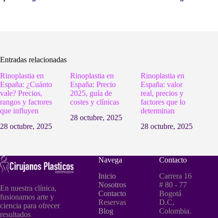
Entradas relacionadas
Rinoplastia en
Rinoplastia en
Rinoplastia en
España: ¿Cuánto
España: Precio
España: valor
vale? Precios,
2025, guía de
real, precios y
rangos y factores
costes y clínicas
factores que lo
que influyen
determinan
28 octubre, 2025
28 octubre, 2025
28 octubre, 2025
Navega
Contacto
Inicio
Carrera 16
Nosotros
# 80 - 77
En nuestra clínica,
Contacto
Bogotá
fusionamos arte y
Reservas
D.C,
ciencia para ofrecer
Blog
Colombia.
resultados