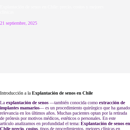
Explantación de senos en Chile: precio, costos y mejores
clínicas
21 septiembre, 2025
Introducción a la
Explantación de senos en Chile
La
explantación de senos
—también conocida como
extracción de
implantes mamarios
— es un procedimiento quirúrgico que ha ganado
relevancia en los últimos años. Muchas pacientes optan por la retirada
de prótesis por motivos médicos, estéticos o personales. En este
artículo analizamos en profundidad el tema:
Explantación de senos en
Chile precio
,
costos
, tipos de procedimientos, mejores clínicas en