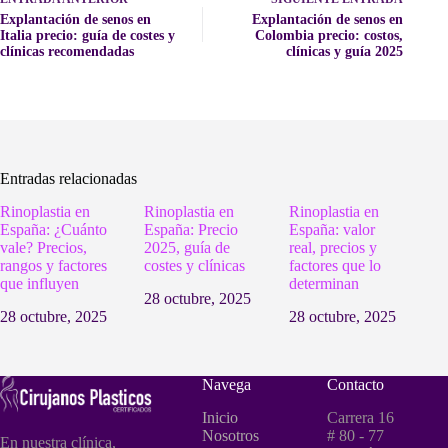
Explantación de senos en
Explantación de senos en
Italia precio: guía de costes y
Colombia precio: costos,
clínicas recomendadas
clínicas y guía 2025
Entradas relacionadas
Rinoplastia en
Rinoplastia en
Rinoplastia en
España: ¿Cuánto
España: Precio
España: valor
vale? Precios,
2025, guía de
real, precios y
rangos y factores
costes y clínicas
factores que lo
que influyen
determinan
28 octubre, 2025
28 octubre, 2025
28 octubre, 2025
Navega
Contacto
Inicio
Carrera 16
Nosotros
# 80 - 77
En nuestra clínica,