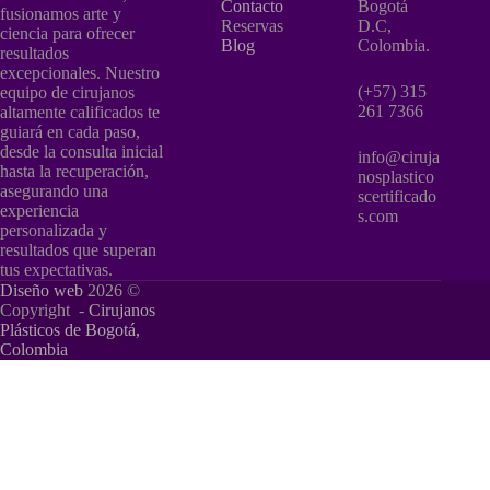
Contacto
Bogotá
fusionamos arte y
Reservas
D.C,
ciencia para ofrecer
Blog
Colombia.
resultados
excepcionales. Nuestro
(+57) 315
equipo de cirujanos
261 7366
altamente calificados te
guiará en cada paso,
desde la consulta inicial
info@ciruja
hasta la recuperación,
nosplastico
asegurando una
scertificado
experiencia
s.com
personalizada y
resultados que superan
tus expectativas.
Diseño web
2026 ©
Copyright -
Cirujanos
Plásticos de Bogotá,
Colombia