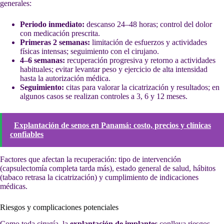
generales:
Periodo inmediato:
descanso 24–48 horas; control del dolor
con medicación prescrita.
Primeras 2 semanas:
limitación de esfuerzos y actividades
físicas intensas; seguimiento con el cirujano.
4–6 semanas:
recuperación progresiva y retorno a actividades
habituales; evitar levantar peso y ejercicio de alta intensidad
hasta la autorización médica.
Seguimiento:
citas para valorar la cicatrización y resultados; en
algunos casos se realizan controles a 3, 6 y 12 meses.
Explantación de senos en Panamá: costo, precios y clínicas
confiables
Factores que afectan la recuperación: tipo de intervención
(capsulectomía completa tarda más), estado general de salud, hábitos
(tabaco retrasa la cicatrización) y cumplimiento de indicaciones
médicas.
Riesgos y complicaciones potenciales
Como toda cirugía, la
explantación de implantes
conlleva riesgos.