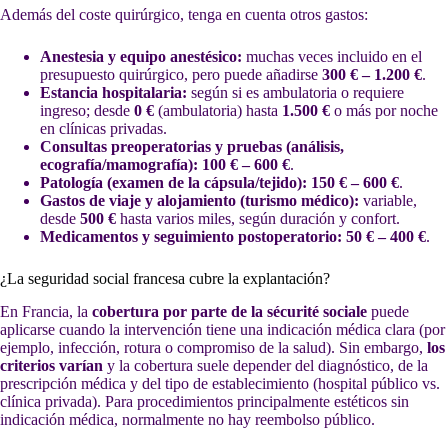
Además del coste quirúrgico, tenga en cuenta otros gastos:
Anestesia y equipo anestésico:
muchas veces incluido en el
presupuesto quirúrgico, pero puede añadirse
300 € – 1.200 €
.
Estancia hospitalaria:
según si es ambulatoria o requiere
ingreso; desde
0 €
(ambulatoria) hasta
1.500 €
o más por noche
en clínicas privadas.
Consultas preoperatorias y pruebas (análisis,
ecografía/mamografía):
100 € – 600 €
.
Patología (examen de la cápsula/tejido):
150 € – 600 €
.
Gastos de viaje y alojamiento (turismo médico):
variable,
desde
500 €
hasta varios miles, según duración y confort.
Medicamentos y seguimiento postoperatorio:
50 € – 400 €
.
¿La seguridad social francesa cubre la explantación?
En Francia, la
cobertura por parte de la sécurité sociale
puede
aplicarse cuando la intervención tiene una indicación médica clara (por
ejemplo, infección, rotura o compromiso de la salud). Sin embargo,
los
criterios varían
y la cobertura suele depender del diagnóstico, de la
prescripción médica y del tipo de establecimiento (hospital público vs.
clínica privada). Para procedimientos principalmente estéticos sin
indicación médica, normalmente no hay reembolso público.