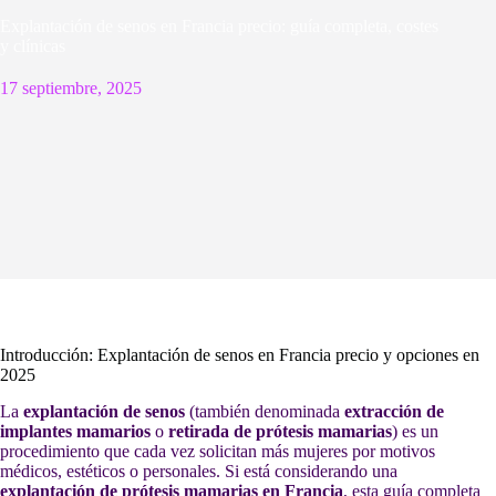
Explantación de senos en Francia precio: guía completa, costes
y clínicas
17 septiembre, 2025
Introducción: Explantación de senos en Francia precio y opciones en
2025
La
explantación de senos
(también denominada
extracción de
implantes mamarios
o
retirada de prótesis mamarias
) es un
procedimiento que cada vez solicitan más mujeres por motivos
médicos, estéticos o personales. Si está considerando una
explantación de prótesis mamarias en Francia
, esta guía completa