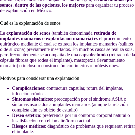
somos, dentro de las opciones, los mejores
para organizar tu proceso
de explantación en México.
Qué es la explantación de senos
La
explantación de senos
(también denominada
retirada de
implantes mamarios
o
explantación mamaria
) es el procedimiento
quirúrgico mediante el cual se extraen los implantes mamarios (salinos
o de silicona) previamente insertados. En muchos casos se realiza sola,
pero frecuentemente se acompaña de una
capsulectomía
(retirada de la
cápsula fibrosa que rodea el implante), mastopexia (levantamiento
mamario) o incluso reconstrucción con injertos o prótesis nuevas.
Motivos para considerar una explantación
Complicaciones
: contractura capsular, rotura del implante,
infección crónica.
Síntomas sistémicos
: preocupación por el síndrome ASIA o
síntomas asociados a implantes mamarios (aunque la relación
completa aún es objeto de estudio).
Deseo estético
: preferencia por un contorno corporal natural o
insatisfacción con el tamaño/forma actual.
Riesgos médicos
: diagnóstico de problemas que requieran retirar
el implante.