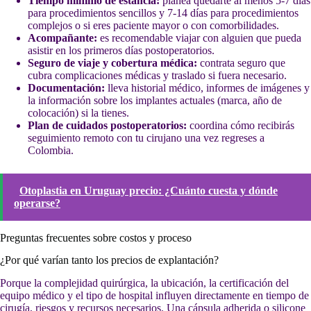
Tiempo mínimo de estancia:
planea quedarte al menos 5-7 días
para procedimientos sencillos y 7-14 días para procedimientos
complejos o si eres paciente mayor o con comorbilidades.
Acompañante:
es recomendable viajar con alguien que pueda
asistir en los primeros días postoperatorios.
Seguro de viaje y cobertura médica:
contrata seguro que
cubra complicaciones médicas y traslado si fuera necesario.
Documentación:
lleva historial médico, informes de imágenes y
la información sobre los implantes actuales (marca, año de
colocación) si la tienes.
Plan de cuidados postoperatorios:
coordina cómo recibirás
seguimiento remoto con tu cirujano una vez regreses a
Colombia.
Otoplastia en Uruguay precio: ¿Cuánto cuesta y dónde
operarse?
Preguntas frecuentes sobre costos y proceso
¿Por qué varían tanto los precios de explantación?
Porque la complejidad quirúrgica, la ubicación, la certificación del
equipo médico y el tipo de hospital influyen directamente en tiempo de
cirugía, riesgos y recursos necesarios. Una cápsula adherida o silicone