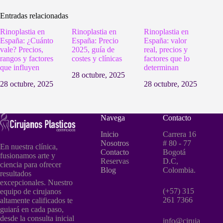
Entradas relacionadas
Rinoplastia en
Rinoplastia en
Rinoplastia en
España: ¿Cuánto
España: Precio
España: valor
vale? Precios,
2025, guía de
real, precios y
rangos y factores
costes y clínicas
factores que lo
que influyen
determinan
28 octubre, 2025
28 octubre, 2025
28 octubre, 2025
Navega
Contacto
Inicio
Carrera 16
Nosotros
# 80 - 77
En nuestra clínica,
Contacto
Bogotá
fusionamos arte y
Reservas
D.C,
ciencia para ofrecer
Blog
Colombia.
resultados
excepcionales. Nuestro
(+57) 315
equipo de cirujanos
261 7366
altamente calificados te
guiará en cada paso,
desde la consulta inicial
info@ciruja