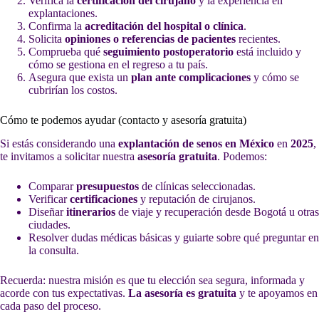
Verifica la
certificación del cirujano
y la experiencia en
explantaciones.
Confirma la
acreditación del hospital o clínica
.
Solicita
opiniones o referencias de pacientes
recientes.
Comprueba qué
seguimiento postoperatorio
está incluido y
cómo se gestiona en el regreso a tu país.
Asegura que exista un
plan ante complicaciones
y cómo se
cubrirían los costos.
Cómo te podemos ayudar (contacto y asesoría gratuita)
Si estás considerando una
explantación de senos en México
en
2025
,
te invitamos a solicitar nuestra
asesoría gratuita
. Podemos:
Comparar
presupuestos
de clínicas seleccionadas.
Verificar
certificaciones
y reputación de cirujanos.
Diseñar
itinerarios
de viaje y recuperación desde Bogotá u otras
ciudades.
Resolver dudas médicas básicas y guiarte sobre qué preguntar en
la consulta.
Recuerda: nuestra misión es que tu elección sea segura, informada y
acorde con tus expectativas.
La asesoría es gratuita
y te apoyamos en
cada paso del proceso.