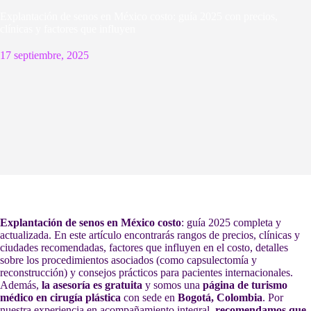
Explantación de senos en México costo: guía 2025 con precios,
clínicas y factores que influyen
17 septiembre, 2025
Explantación de senos en México costo
: guía 2025 completa y
actualizada. En este artículo encontrarás rangos de precios, clínicas y
ciudades recomendadas, factores que influyen en el costo, detalles
sobre los procedimientos asociados (como capsulectomía y
reconstrucción) y consejos prácticos para pacientes internacionales.
Además,
la asesoría es gratuita
y somos una
página de turismo
médico en cirugía plástica
con sede en
Bogotá, Colombia
. Por
nuestra experiencia en acompañamiento integral,
recomendamos que