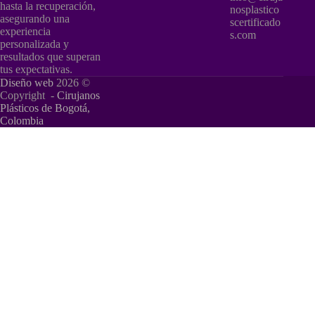
hasta la recuperación,
nosplastico
asegurando una
scertificado
experiencia
s.com
personalizada y
resultados que superan
tus expectativas.
Diseño web
2026 ©
Copyright -
Cirujanos
Plásticos de Bogotá,
Colombia