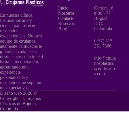
Inicio
Carrera 16
Nosotros
# 80 - 77
En nuestra clínica,
Contacto
Bogotá
fusionamos arte y
Reservas
D.C,
ciencia para ofrecer
Blog
Colombia.
resultados
excepcionales. Nuestro
(+57) 315
equipo de cirujanos
261 7366
altamente calificados te
guiará en cada paso,
desde la consulta inicial
info@ciruja
hasta la recuperación,
nosplastico
asegurando una
scertificado
experiencia
s.com
personalizada y
resultados que superan
tus expectativas.
Diseño web
2026 ©
Copyright -
Cirujanos
Plásticos de Bogotá,
Colombia