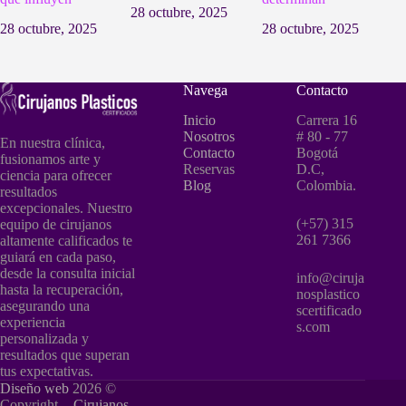
28 octubre, 2025
28 octubre, 2025
28 octubre, 2025
Navega
Contacto
Inicio
Carrera 16
Nosotros
# 80 - 77
En nuestra clínica,
Contacto
Bogotá
fusionamos arte y
Reservas
D.C,
ciencia para ofrecer
Blog
Colombia.
resultados
excepcionales. Nuestro
(+57) 315
equipo de cirujanos
261 7366
altamente calificados te
guiará en cada paso,
desde la consulta inicial
info@ciruja
hasta la recuperación,
nosplastico
asegurando una
scertificado
experiencia
s.com
personalizada y
resultados que superan
tus expectativas.
Diseño web
2026 ©
Copyright -
Cirujanos