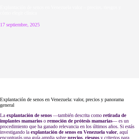
Explantación de senos en Venezuela valor – precios, riesgos y
cómo elegir clínica
17 septiembre, 2025
Explantación de senos en Venezuela: valor, precios y panorama
general
La
explantación de senos
—también descrita como
retirada de
implantes mamarios
o
remoción de prótesis mamarias
— es un
procedimiento que ha ganado relevancia en los últimos años. Si estás
investigando la
explantación de senos en Venezuela valor
, aquí
encontrarás una guía amplia sobre
precios
,
riesgos
y criterios para