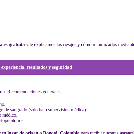
a es gratuita
y te explicamos los riesgos y cómo minimizarlos mediant
 experiencia, resultados y seguridad
ión. Recomendaciones generales:
no.
o de sangrado (solo bajo supervisión médica).
mo médico.
stoperatorios.
e tu lugar de origen a Bogotá, Colombia
para recibir nuestras
asesorí