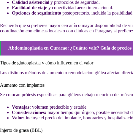
Calidad asistencial
y protocolos de seguridad.
Facilidad de viaje
y conectividad aérea internacional.
Opciones de seguimiento
postoperatorio, incluida la posibilida
Recuerda que si prefieres mayor cercanía o mayor disponibilidad de vu
coordinación con clínicas locales o con clínicas en Paraguay si prefier
Abdominoplastia en Curacao: ¿Cuánto vale? Guía de precios
Tipos de gluteoplastia y cómo influyen en el valor
Los distintos métodos de aumento o remodelación glútea afectan direc
Aumento con implantes
Se colocan prótesis específicas para glúteos debajo o encima del múscu
Ventajas:
volumen predecible y estable.
Consideraciones:
mayor tiempo quirúrgico, posible necesidad 
Valor:
incluye el precio del implante, honorarios y hospitalizaci
Injerto de grasa (BBL)