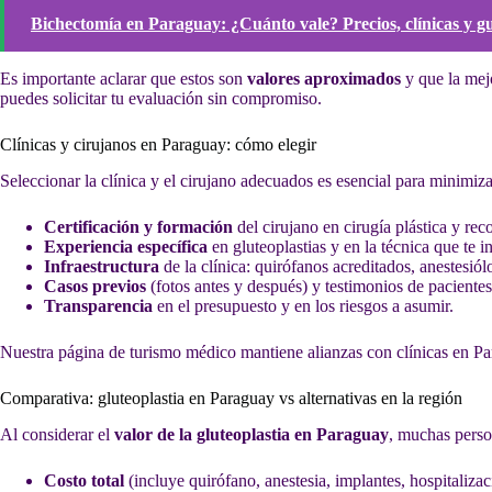
Bichectomía en Paraguay: ¿Cuánto vale? Precios, clínicas y gu
Es importante aclarar que estos son
valores aproximados
y que la mej
puedes solicitar tu evaluación sin compromiso.
Clínicas y cirujanos en Paraguay: cómo elegir
Seleccionar la clínica y el cirujano adecuados es esencial para minimiz
Certificación y formación
del cirujano en cirugía plástica y rec
Experiencia específica
en gluteoplastias y en la técnica que te 
Infraestructura
de la clínica: quirófanos acreditados, anestesiól
Casos previos
(fotos antes y después) y testimonios de pacientes
Transparencia
en el presupuesto y en los riesgos a asumir.
Nuestra página de turismo médico mantiene alianzas con clínicas en P
Comparativa: gluteoplastia en Paraguay vs alternativas en la región
Al considerar el
valor de la gluteoplastia en Paraguay
, muchas perso
Costo total
(incluye quirófano, anestesia, implantes, hospitalizac