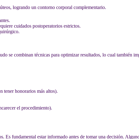
glúteos, logrando un contorno corporal complementario.
ntes.
equiere cuidados postoperatorios estrictos.
quirúrgico.
nudo se combinan técnicas para optimizar resultados, lo cual también im
n tener honorarios más altos).
ncarecer el procedimiento).
gos. Es fundamental estar informado antes de tomar una decisión. Alguno