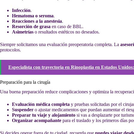
Infección
.
Hematoma o seroma
.
Reacciones a la anestesia
.
Resorción de grasa
en caso de BBL.
Asimetrías
o resultados estéticos no deseados.
Siempre solicitamos una evaluación preoperatoria completa. La
asesorí
protocolos.
Especialista con trayectoria en Rinoplastia en Estados Unidos:
Preparación para la cirugía
Una buena preparación reduce complicaciones y optimiza la recuperac
Evaluación médica completa
y pruebas solicitadas por el ciruja
Suspender
o ajustar medicamentos que puedan aumentar el riesg
Preparar tu viaje y alojamiento
si vas a desplazarte por turis
Organizar acompañante
para el traslado y los primeros días po
Si decides operar fuera de tu ciudad, recuerda que
puedes viajar desd