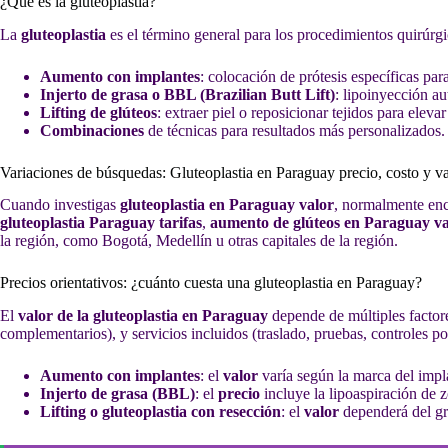
¿Qué es la gluteoplastia?
La
gluteoplastia
es el término general para los procedimientos quirúrgi
Aumento con implantes
: colocación de prótesis específicas par
Injerto de grasa o BBL (Brazilian Butt Lift)
: lipoinyección au
Lifting de glúteos
: extraer piel o reposicionar tejidos para elevar
Combinaciones
de técnicas para resultados más personalizados.
Variaciones de búsquedas: Gluteoplastia en Paraguay precio, costo y va
Cuando investigas
gluteoplastia en Paraguay valor
, normalmente enco
gluteoplastia Paraguay tarifas
,
aumento de glúteos en Paraguay va
la región, como Bogotá, Medellín u otras capitales de la región.
Precios orientativos: ¿cuánto cuesta una gluteoplastia en Paraguay?
El
valor de la gluteoplastia en Paraguay
depende de múltiples factores
complementarios), y servicios incluidos (traslado, pruebas, controles p
Aumento con implantes
: el
valor
varía según la marca del impla
Injerto de grasa (BBL)
: el
precio
incluye la lipoaspiración de z
Lifting o gluteoplastia con resección
: el
valor
dependerá del gr