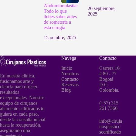
Abdominoplastia:
26 septiembre,
Todo lo que
2025
debes saber antes
de someterte a
esta cirugía
15 octubre, 2025
Navega
Contacto
Inicio
Carrera 16
Nosotros
# 80 - 77
En nuestra clínica,
Contacto
Bogotá
fusionamos arte y
Reservas
D.C,
ciencia para ofrecer
Blog
Colombia.
resultados
excepcionales. Nuestro
(+57) 315
equipo de cirujanos
261 7366
altamente calificados te
guiará en cada paso,
desde la consulta inicial
info@ciruja
hasta la recuperación,
nosplastico
asegurando una
scertificado
experiencia