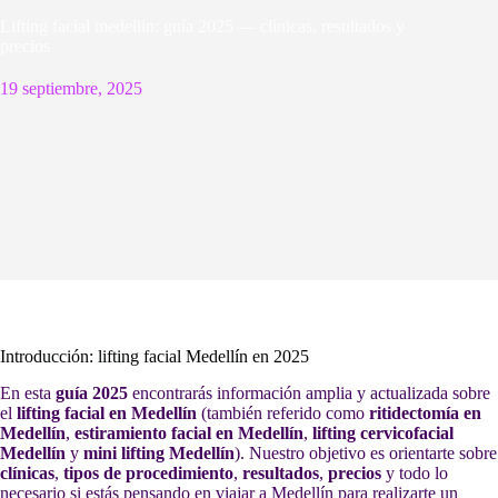
Lifting facial medellin: guía 2025 — clínicas, resultados y
precios
19 septiembre, 2025
Introducción: lifting facial Medellín en 2025
En esta
guía 2025
encontrarás información amplia y actualizada sobre
el
lifting facial en Medellín
(también referido como
ritidectomía en
Medellín
,
estiramiento facial en Medellín
,
lifting cervicofacial
Medellín
y
mini lifting Medellín
). Nuestro objetivo es orientarte sobre
clínicas
,
tipos de procedimiento
,
resultados
,
precios
y todo lo
necesario si estás pensando en viajar a Medellín para realizarte un