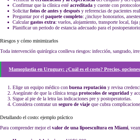
Confirmar que la clínica esté
acreditada
y cuente con protocolo
Solicitar
fotos de antes y después
y referencias de pacientes real
Preguntar por el
paquete completo
: ¿incluye honorarios, anestes
Calcular
gastos extra
: vuelos, alojamiento, transporte local, faj
Planificar un periodo de estancia adecuado para el postoperatorio
Riesgos y cómo minimizarlos
Toda intervención quirúrgica conlleva riesgos: infección, sangrado, irreg
Mamoplastia en Uruguay: ¿Cuál es el costo? Precios, opciones
Elige un equipo médico con
buena reputación
y revisa credenci
Asegúrate de que la clínica tenga
protocolos de seguridad
y acc
Sigue al pie de la letra las indicaciones pre y postoperatorias.
Considera contratar un
seguro de viaje
que cubra complicaciones
Detallando el costo: ejemplo práctico
Para comprender mejor el
valor de una lipoescultura en Miami
, vea