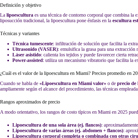
Definición y objetivo
La
lipoescultura
es una técnica de contorno corporal que combina la ex
liposucción tradicional, la lipoescultura pone énfasis en la
escultura es
Técnicas y variantes
Técnica tumescente
: infiltración de solución que facilita la ext
Ultrasonido (VASER)
: emulsifica la grasa para una extracción 
Láser asistido
: calienta los tejidos y puede favorecer cierta retr
Power-assisted
: utiliza un mecanismo vibratorio que facilita la 
¿Cuál es el valor de la lipoescultura en Miami? Precios promedio en 2
Cuando se habla de
«Lipoescultura en Miami valor»
o de
precio de
ampliamente según el alcance del procedimiento, las técnicas empleada
Rangos aproximados de precio
A modo orientativo, los rangos de costo típicos en Miami en 2025 pued
Lipoescultura de una sola área (ej. flancos)
: aproximadament
Lipoescultura de varias áreas (ej. abdomen + flancos)
: apro
Lipoescultura corporal completa o combinada con otras ciru