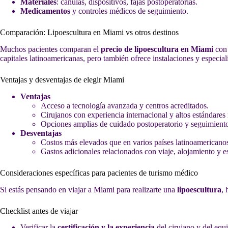
Materiales
: cánulas, dispositivos, fajas postoperatorias.
Medicamentos
y controles médicos de seguimiento.
Comparación: Lipoescultura en Miami vs otros destinos
Muchos pacientes comparan el
precio de lipoescultura en Miami
con 
capitales latinoamericanas, pero también ofrece instalaciones y especial
Ventajas y desventajas de elegir Miami
Ventajas
Acceso a tecnología avanzada y centros acreditados.
Cirujanos con experiencia internacional y altos estándares 
Opciones amplias de cuidado postoperatorio y seguimient
Desventajas
Costos más elevados que en varios países latinoamericano
Gastos adicionales relacionados con viaje, alojamiento y es
Consideraciones específicas para pacientes de turismo médico
Si estás pensando en viajar a Miami para realizarte una
lipoescultura
, 
Checklist antes de viajar
Verificar la
certificación y la experiencia
del cirujano y del equ