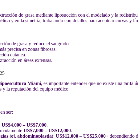
tracción de grasa mediante liposucción con el modelado y la redistribuci
tética
y en la simetría, trabajando con detalles para acentuar curvas y lí
racción de grasa y reduce el sangrado.
más precisa en zonas fibrosas.
acción cutánea.
extracción en áreas extensas.
025
 lipoescultura Miami
, es importante entender que no existe una tarifa 
s y la reputación del equipo médico.
en ser:
e
US$4,000 – US$7,000
.
ximadamente
US$7,000 – US$12,000
.
gías (ej. abdominoplastia)
:
US$12,000 – US$25,000+
dependiendo de