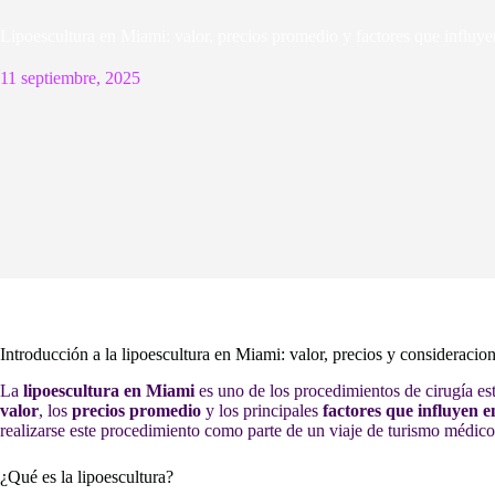
Lipoescultura en Miami: valor, precios promedio y factores que influye
11 septiembre, 2025
Introducción a la lipoescultura en Miami: valor, precios y consideracio
La
lipoescultura en Miami
es uno de los procedimientos de cirugía e
valor
, los
precios promedio
y los principales
factores que influyen en
realizarse este procedimiento como parte de un viaje de turismo médico
¿Qué es la lipoescultura?