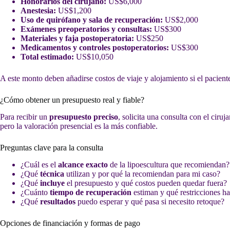
Honorarios del cirujano:
US$6,000
Anestesia:
US$1,200
Uso de quirófano y sala de recuperación:
US$2,000
Exámenes preoperatorios y consultas:
US$300
Materiales y faja postoperatoria:
US$250
Medicamentos y controles postoperatorios:
US$300
Total estimado:
US$10,050
A este monto deben añadirse costos de viaje y alojamiento si el pacient
¿Cómo obtener un presupuesto real y fiable?
Para recibir un
presupuesto preciso
, solicita una consulta con el ciru
pero la valoración presencial es la más confiable.
Preguntas clave para la consulta
¿Cuál es el
alcance exacto
de la lipoescultura que recomiendan?
¿Qué
técnica
utilizan y por qué la recomiendan para mi caso?
¿Qué
incluye
el presupuesto y qué costos pueden quedar fuera?
¿Cuánto
tiempo de recuperación
estiman y qué restricciones h
¿Qué
resultados
puedo esperar y qué pasa si necesito retoque?
Opciones de financiación y formas de pago