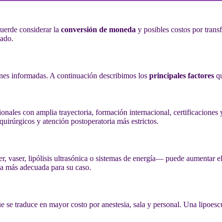
cuerde considerar la
conversión de moneda
y posibles costos por trans
sado.
ones informadas. A continuación describimos los
principales factores
qu
ionales con amplia trayectoria, formación internacional, certificaciones 
quirúrgicos y atención postoperatoria más estrictos.
r, vaser, lipólisis ultrasónica o sistemas de energía— puede aumentar e
 la más adecuada para su caso.
e se traduce en mayor costo por anestesia, sala y personal. Una lipoesc