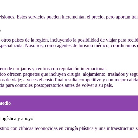
siones. Estos servicios pueden incrementan el precio, pero aportan tranqu
s
tros países de la región, incluyendo la posibilidad de viajar para recib
specializada. Nosotros, como agentes de turismo médico, coordinamos es
ero de cirujanos y centros con reputación internacional.
ico ofrecen paquetes que incluyen cirugía, alojamiento, traslados y seg
s de viaje; a veces el costo final resulta competitivo y con mejor calida
a para controles postoperatorios antes de volver a su país.
medio
 logística y apoyo
stino con clínicas reconocidas en cirugía plástica y una infraestructura