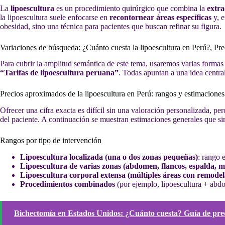
La
lipoescultura
es un procedimiento quirúrgico que combina la
extra
la lipoescultura suele enfocarse en
recontornear áreas específicas
y, e
obesidad, sino una técnica para pacientes que buscan refinar su figura.
Variaciones de búsqueda: ¿Cuánto cuesta la lipoescultura en Perú?, Pre
Para cubrir la amplitud semántica de este tema, usaremos varias forma
“Tarifas de lipoescultura peruana”
. Todas apuntan a una idea centra
Precios aproximados de la lipoescultura en Perú: rangos y estimaciones
Ofrecer una cifra exacta es difícil sin una valoración personalizada, p
del paciente. A continuación se muestran estimaciones generales que sir
Rangos por tipo de intervención
Lipoescultura localizada (una o dos zonas pequeñas)
: rango 
Lipoescultura de varias zonas (abdomen, flancos, espalda, m
Lipoescultura corporal extensa (múltiples áreas con remode
Procedimientos combinados
(por ejemplo, lipoescultura + abdo
Bichectomía en Estados Unidos: ¿Cuánto cuesta? Guía de preci