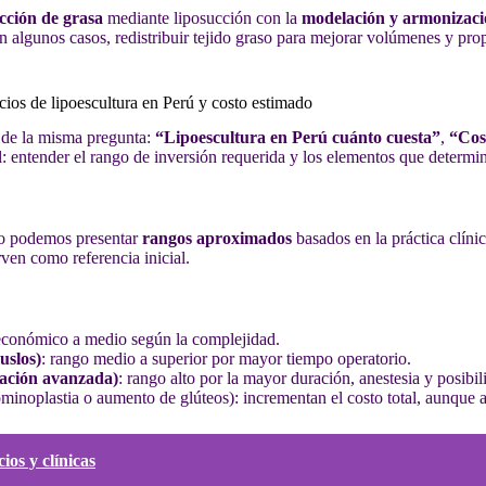
cción de grasa
mediante liposucción con la
modelación y armonizaci
n algunos casos, redistribuir tejido graso para mejorar volúmenes y pro
cios de lipoescultura en Perú y costo estimado
s de la misma pregunta:
“Lipoescultura en Perú cuánto cuesta”
,
“Cos
l: entender el rango de inversión requerida y los elementos que determin
ero podemos presentar
rangos aproximados
basados en la práctica clínic
ven como referencia inicial.
económico a medio según la complejidad.
uslos)
: rango medio a superior por mayor tiempo operatorio.
lación avanzada)
: rango alto por la mayor duración, anestesia y posibil
minoplastia o aumento de glúteos): incrementan el costo total, aunque
os y clínicas