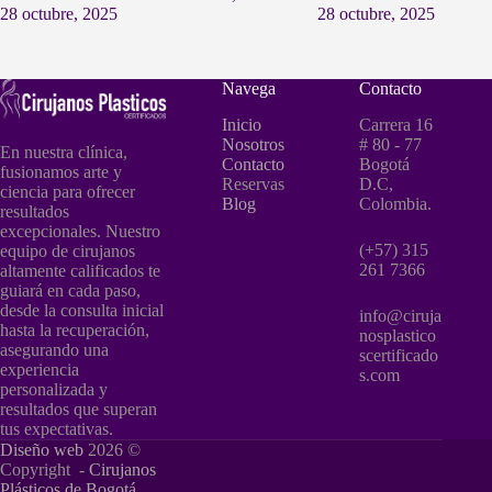
28 octubre, 2025
28 octubre, 2025
Navega
Contacto
Inicio
Carrera 16
Nosotros
# 80 - 77
En nuestra clínica,
Contacto
Bogotá
fusionamos arte y
Reservas
D.C,
ciencia para ofrecer
Blog
Colombia.
resultados
excepcionales. Nuestro
(+57) 315
equipo de cirujanos
261 7366
altamente calificados te
guiará en cada paso,
desde la consulta inicial
info@ciruja
hasta la recuperación,
nosplastico
asegurando una
scertificado
experiencia
s.com
personalizada y
resultados que superan
tus expectativas.
Diseño web
2026 ©
Copyright -
Cirujanos
Plásticos de Bogotá,