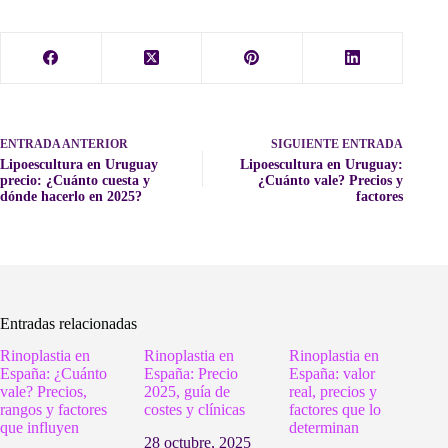
ENTRADA
ANTERIOR
SIGUIENTE
ENTRADA
Lipoescultura en Uruguay
Lipoescultura en Uruguay:
precio: ¿Cuánto cuesta y
¿Cuánto vale? Precios y
dónde hacerlo en 2025?
factores
Entradas relacionadas
Rinoplastia en
Rinoplastia en
Rinoplastia en
España: ¿Cuánto
España: Precio
España: valor
vale? Precios,
2025, guía de
real, precios y
rangos y factores
costes y clínicas
factores que lo
que influyen
determinan
28 octubre, 2025