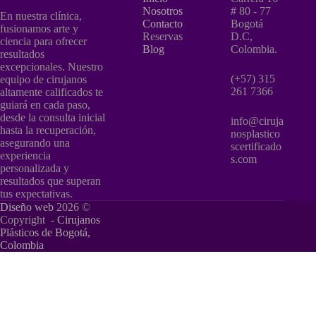
Nosotros
# 80 - 77
En nuestra clínica,
Contacto
Bogotá
fusionamos arte y
Reservas
D.C,
ciencia para ofrecer
Blog
Colombia.
resultados
excepcionales. Nuestro
(+57) 315
equipo de cirujanos
261 7366
altamente calificados te
guiará en cada paso,
desde la consulta inicial
info@ciruja
hasta la recuperación,
nosplastico
asegurando una
scertificado
experiencia
s.com
personalizada y
resultados que superan
tus expectativas.
Diseño web
2026 ©
Copyright -
Cirujanos
Plásticos de Bogotá,
Colombia