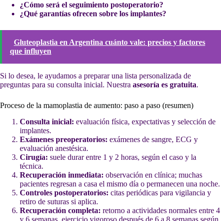
¿Cómo será el seguimiento postoperatorio?
¿Qué garantías ofrecen sobre los implantes?
Gluteoplastia en Argentina cuánto vale: precios y factores
que influyen
Si lo desea, le ayudamos a preparar una lista personalizada de
preguntas para su consulta inicial. Nuestra
asesoría es gratuita
.
Proceso de la mamoplastia de aumento: paso a paso (resumen)
Consulta inicial:
evaluación física, expectativas y selección de
implantes.
Exámenes preoperatorios:
exámenes de sangre, ECG y
evaluación anestésica.
Cirugía:
suele durar entre 1 y 2 horas, según el caso y la
técnica.
Recuperación inmediata:
observación en clínica; muchas
pacientes regresan a casa el mismo día o permanecen una noche.
Controles postoperatorios:
citas periódicas para vigilancia y
retiro de suturas si aplica.
Recuperación completa:
retorno a actividades normales entre 4
y 6 semanas, ejercicio vigoroso después de 6 a 8 semanas según