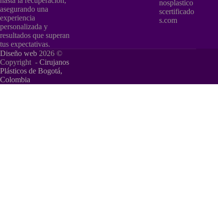
hasta la recuperación,
nosplastico
asegurando una
scertificado
experiencia
s.com
personalizada y
resultados que superan
tus expectativas.
Diseño web
2026 ©
Copyright -
Cirujanos
Plásticos de Bogotá,
Colombia