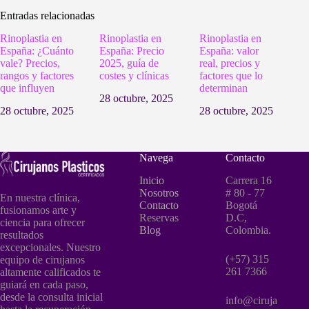
Entradas relacionadas
Rinoplastia en
Rinoplastia en
Rinoplastia en
España: ¿Cuánto
España: Precio
España: valor
vale? Precios,
2025, guía de
real, precios y
rangos y factores
costes y clínicas
factores que lo
que influyen
determinan
28 octubre, 2025
28 octubre, 2025
28 octubre, 2025
Navega
Contacto
Inicio
Carrera 16
Nosotros
# 80 - 77
En nuestra clínica,
Contacto
Bogotá
fusionamos arte y
Reservas
D.C,
ciencia para ofrecer
Blog
Colombia.
resultados
excepcionales. Nuestro
(+57) 315
equipo de cirujanos
261 7366
altamente calificados te
guiará en cada paso,
desde la consulta inicial
info@ciruja