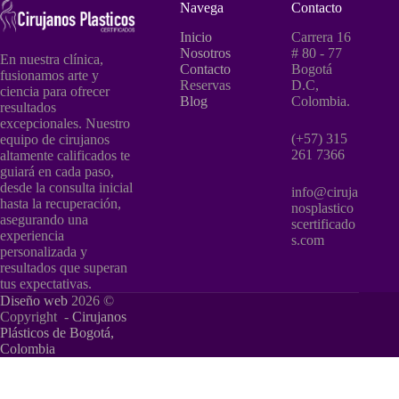
Navega
Contacto
Inicio
Carrera 16
Nosotros
# 80 - 77
En nuestra clínica,
Contacto
Bogotá
fusionamos arte y
Reservas
D.C,
ciencia para ofrecer
Blog
Colombia.
resultados
excepcionales. Nuestro
(+57) 315
equipo de cirujanos
261 7366
altamente calificados te
guiará en cada paso,
desde la consulta inicial
info@ciruja
hasta la recuperación,
nosplastico
asegurando una
scertificado
experiencia
s.com
personalizada y
resultados que superan
tus expectativas.
Diseño web
2026 ©
Copyright -
Cirujanos
Plásticos de Bogotá,
Colombia