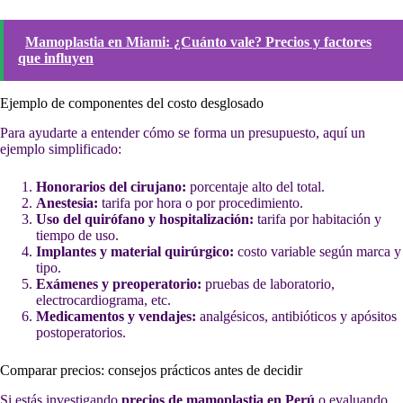
Mamoplastia en Miami: ¿Cuánto vale? Precios y factores
que influyen
Ejemplo de componentes del costo desglosado
Para ayudarte a entender cómo se forma un presupuesto, aquí un
ejemplo simplificado:
Honorarios del cirujano:
porcentaje alto del total.
Anestesia:
tarifa por hora o por procedimiento.
Uso del quirófano y hospitalización:
tarifa por habitación y
tiempo de uso.
Implantes y material quirúrgico:
costo variable según marca y
tipo.
Exámenes y preoperatorio:
pruebas de laboratorio,
electrocardiograma, etc.
Medicamentos y vendajes:
analgésicos, antibióticos y apósitos
postoperatorios.
Comparar precios: consejos prácticos antes de decidir
Si estás investigando
precios de mamoplastia en Perú
o evaluando