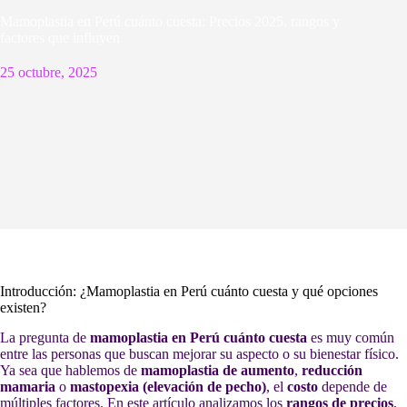
Mamoplastia en Perú cuánto cuesta: Precios 2025, rangos y
factores que influyen
25 octubre, 2025
Introducción: ¿Mamoplastia en Perú cuánto cuesta y qué opciones
existen?
La pregunta de
mamoplastia en Perú cuánto cuesta
es muy común
entre las personas que buscan mejorar su aspecto o su bienestar físico.
Ya sea que hablemos de
mamoplastia de aumento
,
reducción
mamaria
o
mastopexia (elevación de pecho)
, el
costo
depende de
múltiples factores. En este artículo analizamos los
rangos de precios
,