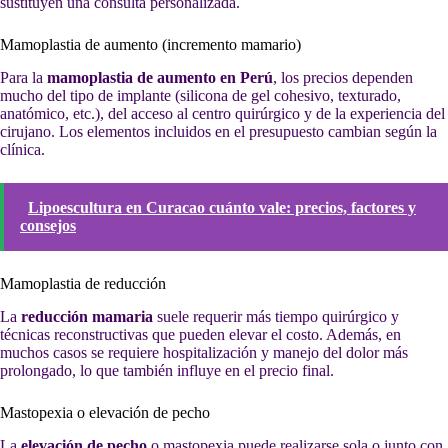
sustituyen una consulta personalizada.
Mamoplastia de aumento (incremento mamario)
Para la
mamoplastia de aumento en Perú
, los precios dependen
mucho del tipo de implante (silicona de gel cohesivo, texturado,
anatómico, etc.), del acceso al centro quirúrgico y de la experiencia del
cirujano. Los elementos incluidos en el presupuesto cambian según la
clínica.
Lipoescultura en Curacao cuánto vale: precios, factores y
consejos
Mamoplastia de reducción
La
reducción mamaria
suele requerir más tiempo quirúrgico y
técnicas reconstructivas que pueden elevar el costo. Además, en
muchos casos se requiere hospitalización y manejo del dolor más
prolongado, lo que también influye en el precio final.
Mastopexia o elevación de pecho
La
elevación de pecho
o mastopexia puede realizarse sola o junto con