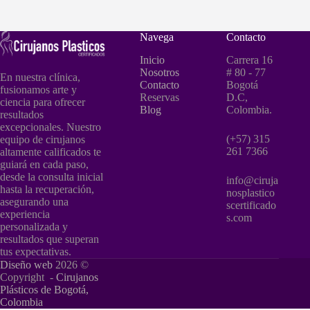
Navega
Contacto
Inicio
Carrera 16
Nosotros
# 80 - 77
En nuestra clínica,
Contacto
Bogotá
fusionamos arte y
Reservas
D.C,
ciencia para ofrecer
Blog
Colombia.
resultados
excepcionales. Nuestro
(+57) 315
equipo de cirujanos
261 7366
altamente calificados te
guiará en cada paso,
desde la consulta inicial
info@ciruja
hasta la recuperación,
nosplastico
asegurando una
scertificado
experiencia
s.com
personalizada y
resultados que superan
tus expectativas.
Diseño web
2026 ©
Copyright -
Cirujanos
Plásticos de Bogotá,
Colombia