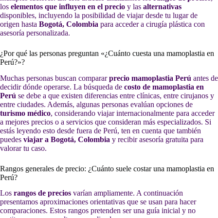
los
elementos que influyen en el precio
y las
alternativas
disponibles, incluyendo la posibilidad de viajar desde tu lugar de
origen hasta
Bogotá, Colombia
para acceder a cirugía plástica con
asesoría personalizada.
¿Por qué las personas preguntan «¿Cuánto cuesta una mamoplastia en
Perú?»?
Muchas personas buscan comparar
precio mamoplastia Perú
antes de
decidir dónde operarse. La búsqueda de
costo de mamoplastia en
Perú
se debe a que existen diferencias entre clínicas, entre cirujanos y
entre ciudades. Además, algunas personas evalúan opciones de
turismo médico
, considerando viajar internacionalmente para acceder
a mejores precios o a servicios que consideran más especializados. Si
estás leyendo esto desde fuera de Perú, ten en cuenta que también
puedes
viajar a Bogotá, Colombia
y recibir asesoría gratuita para
valorar tu caso.
Rangos generales de precio: ¿Cuánto suele costar una mamoplastia en
Perú?
Los
rangos de precios
varían ampliamente. A continuación
presentamos aproximaciones orientativas que se usan para hacer
comparaciones. Estos rangos pretenden ser una guía inicial y no