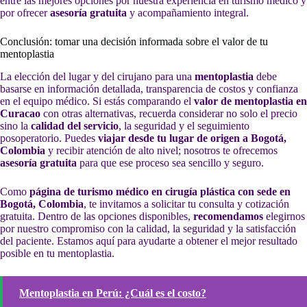
entre las mejores opciones por nuestra experiencia en turismo médico y
por ofrecer
asesoría gratuita
y acompañamiento integral.
Conclusión: tomar una decisión informada sobre el valor de tu
mentoplastia
La elección del lugar y del cirujano para una
mentoplastia
debe
basarse en información detallada, transparencia de costos y confianza
en el equipo médico. Si estás comparando el
valor de mentoplastia en
Curacao
con otras alternativas, recuerda considerar no solo el precio
sino la
calidad del servicio
, la seguridad y el seguimiento
posoperatorio. Puedes
viajar desde tu lugar de origen a Bogotá,
Colombia
y recibir atención de alto nivel; nosotros te ofrecemos
asesoría gratuita
para que ese proceso sea sencillo y seguro.
Como
página de turismo médico en cirugía plástica con sede en
Bogotá, Colombia
, te invitamos a solicitar tu consulta y cotización
gratuita. Dentro de las opciones disponibles,
recomendamos
elegirnos
por nuestro compromiso con la calidad, la seguridad y la satisfacción
del paciente. Estamos aquí para ayudarte a obtener el mejor resultado
posible en tu mentoplastia.
Mentoplastia en Perú: ¿Cuál es el costo?