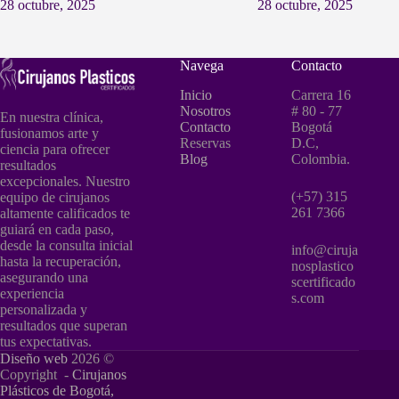
28 octubre, 2025
28 octubre, 2025
Navega
Contacto
Inicio
Carrera 16
Nosotros
# 80 - 77
En nuestra clínica,
Contacto
Bogotá
fusionamos arte y
Reservas
D.C,
ciencia para ofrecer
Blog
Colombia.
resultados
excepcionales. Nuestro
(+57) 315
equipo de cirujanos
261 7366
altamente calificados te
guiará en cada paso,
desde la consulta inicial
info@ciruja
hasta la recuperación,
nosplastico
asegurando una
scertificado
experiencia
s.com
personalizada y
resultados que superan
tus expectativas.
Diseño web
2026 ©
Copyright -
Cirujanos
Plásticos de Bogotá,