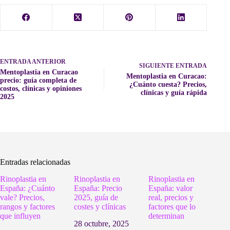
ENTRADA
ANTERIOR
SIGUIENTE
ENTRADA
Mentoplastia en Curacao
Mentoplastia en Curacao:
precio: guía completa de
¿Cuánto cuesta? Precios,
costos, clínicas y opiniones
clínicas y guía rápida
2025
Entradas relacionadas
Rinoplastia en
Rinoplastia en
Rinoplastia en
España: ¿Cuánto
España: Precio
España: valor
vale? Precios,
2025, guía de
real, precios y
rangos y factores
costes y clínicas
factores que lo
que influyen
determinan
28 octubre, 2025