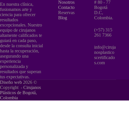
Nosotros
# 80 - 77
En nuestra clínica,
Contacto
Bogotá
fusionamos arte y
Reservas
D.C,
ciencia para ofrecer
Blog
Colombia.
resultados
excepcionales. Nuestro
(+57) 315
equipo de cirujanos
261 7366
altamente calificados te
guiará en cada paso,
desde la consulta inicial
info@ciruja
hasta la recuperación,
nosplastico
asegurando una
scertificado
experiencia
s.com
personalizada y
resultados que superan
tus expectativas.
Diseño web
2026 ©
Copyright -
Cirujanos
Plásticos de Bogotá,
Colombia