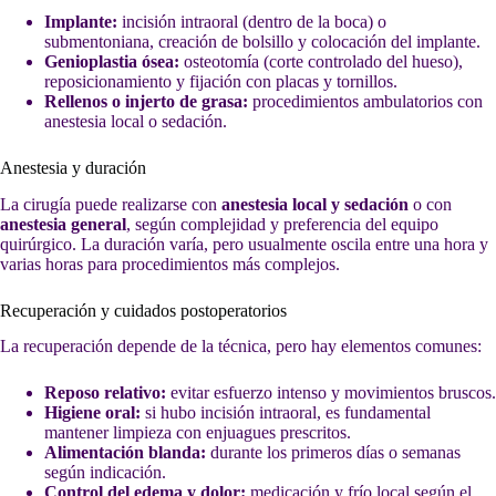
Implante:
incisión intraoral (dentro de la boca) o
submentoniana, creación de bolsillo y colocación del implante.
Genioplastia ósea:
osteotomía (corte controlado del hueso),
reposicionamiento y fijación con placas y tornillos.
Rellenos o injerto de grasa:
procedimientos ambulatorios con
anestesia local o sedación.
Anestesia y duración
La cirugía puede realizarse con
anestesia local y sedación
o con
anestesia general
, según complejidad y preferencia del equipo
quirúrgico. La duración varía, pero usualmente oscila entre una hora y
varias horas para procedimientos más complejos.
Recuperación y cuidados postoperatorios
La recuperación depende de la técnica, pero hay elementos comunes:
Reposo relativo:
evitar esfuerzo intenso y movimientos bruscos.
Higiene oral:
si hubo incisión intraoral, es fundamental
mantener limpieza con enjuagues prescritos.
Alimentación blanda:
durante los primeros días o semanas
según indicación.
Control del edema y dolor:
medicación y frío local según el