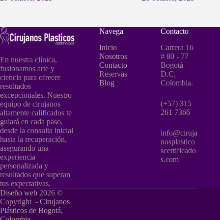
Navega
Contacto
Inicio
Carrera 16
Nosotros
# 80 - 77
En nuestra clínica,
Contacto
Bogotá
fusionamos arte y
Reservas
D.C,
ciencia para ofrecer
Blog
Colombia.
resultados
excepcionales. Nuestro
(+57) 315
equipo de cirujanos
261 7366
altamente calificados te
guiará en cada paso,
desde la consulta inicial
info@ciruja
hasta la recuperación,
nosplastico
asegurando una
scertificado
experiencia
s.com
personalizada y
resultados que superan
tus expectativas.
Diseño web
2026 ©
Copyright -
Cirujanos
Plásticos de Bogotá,
Colombia