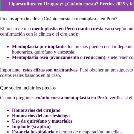
Lipoescultura en Uruguay: ¿Cuánto cuesta? Precios 2025 y fa
Precios aproximados: ¿Cuánto cuesta la mentoplastia en Perú?
El precio de una
mentoplastia en Perú cuanto cuesta
varía según múlt
confirmación con la clínica o el cirujano):
Mentoplastia por implante
: los precios pueden oscilar dependie
honorarios, quirófano y anestesia.
Mentoplastia ósea (avanzamiento o reducción)
: suele tener c
Importante:
estas cifras son orientativas
. Para obtener un presupuesto
costos reales basados en tu caso.
Qué suelen incluir los precios
Cuando preguntes
cuánto cuesta mentoplastia en Perú
, verifica si e
Honorarios del cirujano
Honorarios del anestesiólogo
Uso de quirófano y materiales
Implante (si aplica)
Estancia hospitalaria
y tiempo de recuperación inmediata