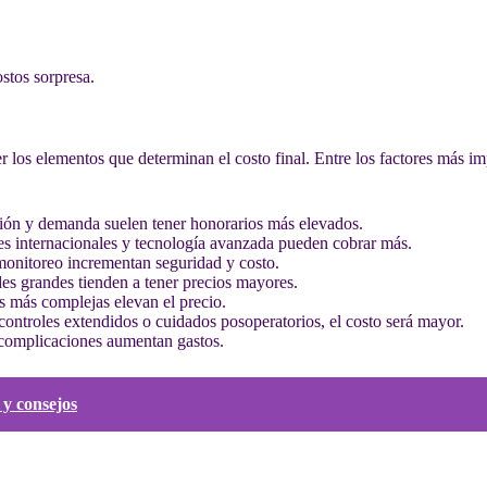
ostos sorpresa.
er los elementos que determinan el costo final. Entre los factores más i
ión y demanda suelen tener honorarios más elevados.
es internacionales y tecnología avanzada pueden cobrar más.
monitoreo incrementan seguridad y costo.
des grandes tienden a tener precios mayores.
as más complejas elevan el precio.
 controles extendidos o cuidados posoperatorios, el costo será mayor.
 complicaciones aumentan gastos.
 y consejos