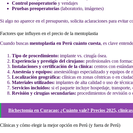
Control posoperatorio
y vendajes
Pruebas preoperatorias
(laboratorio, imágenes)
Si algo no aparece en el presupuesto, solicita aclaraciones para evitar c
Factores que influyen en el precio de la mentoplastia
Cuando buscas
mentoplastia en Perú cuánto cuesta
, es clave entend
Tipo de procedimiento:
implante vs. cirugía ósea.
Experiencia y prestigio del cirujano:
profesionales con formac
Instalaciones y certificación de la clínica:
centros con estándar
Anestesia y equipos:
anestesiólogo especializado y equipos de 
Localización geográfica:
clínicas en zonas céntricas o en ciuda
Materiales utilizados:
implantes de alta calidad o uso de técnic
Servicios incluidos:
si el paquete incluye hospedaje, transporte,
Revisión y cirugías secundarias:
procedimientos de revisión o
Bichectomía en Curacao: ¿Cuánto vale? Precios 2025, clínicas
Clínicas y cómo elegir la mejor opción en Perú (y fuera de Perú)