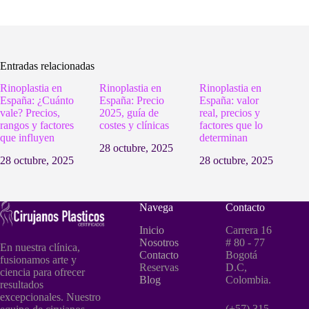
Entradas relacionadas
Rinoplastia en
Rinoplastia en
Rinoplastia en
España: ¿Cuánto
España: Precio
España: valor
vale? Precios,
2025, guía de
real, precios y
rangos y factores
costes y clínicas
factores que lo
que influyen
determinan
28 octubre, 2025
28 octubre, 2025
28 octubre, 2025
Navega
Contacto
Inicio
Carrera 16
Nosotros
# 80 - 77
En nuestra clínica,
Contacto
Bogotá
fusionamos arte y
Reservas
D.C,
ciencia para ofrecer
Blog
Colombia.
resultados
excepcionales. Nuestro
(+57) 315