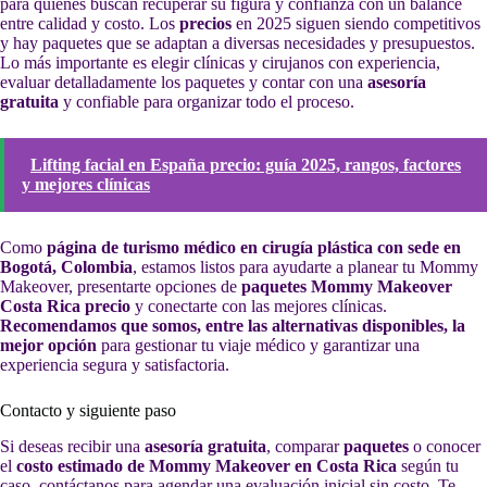
para quienes buscan recuperar su figura y confianza con un balance
entre calidad y costo. Los
precios
en 2025 siguen siendo competitivos
y hay paquetes que se adaptan a diversas necesidades y presupuestos.
Lo más importante es elegir clínicas y cirujanos con experiencia,
evaluar detalladamente los paquetes y contar con una
asesoría
gratuita
y confiable para organizar todo el proceso.
Lifting facial en España precio: guía 2025, rangos, factores
y mejores clínicas
Como
página de turismo médico en cirugía plástica con sede en
Bogotá, Colombia
, estamos listos para ayudarte a planear tu Mommy
Makeover, presentarte opciones de
paquetes Mommy Makeover
Costa Rica precio
y conectarte con las mejores clínicas.
Recomendamos que somos, entre las alternativas disponibles, la
mejor opción
para gestionar tu viaje médico y garantizar una
experiencia segura y satisfactoria.
Contacto y siguiente paso
Si deseas recibir una
asesoría gratuita
, comparar
paquetes
o conocer
el
costo estimado de Mommy Makeover en Costa Rica
según tu
caso, contáctanos para agendar una evaluación inicial sin costo. Te