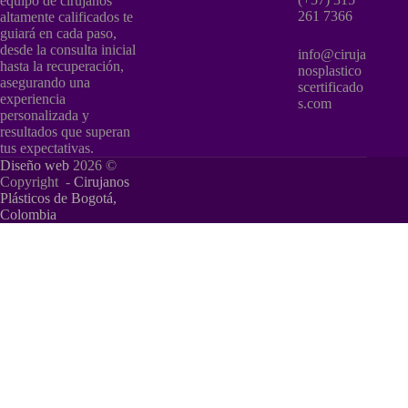
equipo de cirujanos
261 7366
altamente calificados te
guiará en cada paso,
desde la consulta inicial
info@ciruja
hasta la recuperación,
nosplastico
asegurando una
scertificado
experiencia
s.com
personalizada y
resultados que superan
tus expectativas.
Diseño web
2026 ©
Copyright -
Cirujanos
Plásticos de Bogotá,
Colombia