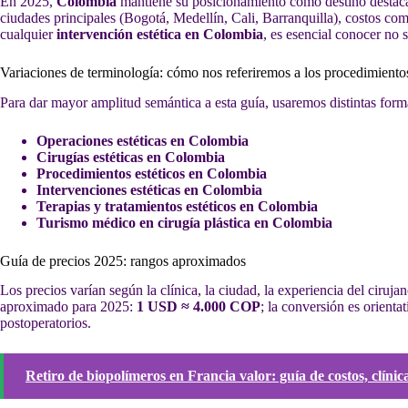
En 2025,
Colombia
mantiene su posicionamiento como destino desta
ciudades principales (Bogotá, Medellín, Cali, Barranquilla), costos co
cualquier
intervención estética en Colombia
, es esencial conocer no 
Variaciones de terminología: cómo nos referiremos a los procedimiento
Para dar mayor amplitud semántica a esta guía, usaremos distintas form
Operaciones estéticas en Colombia
Cirugías estéticas en Colombia
Procedimientos estéticos en Colombia
Intervenciones estéticas en Colombia
Terapias y tratamientos estéticos en Colombia
Turismo médico en cirugía plástica en Colombia
Guía de precios 2025: rangos aproximados
Los precios varían según la clínica, la ciudad, la experiencia del ciru
aproximado para 2025:
1 USD ≈ 4.000 COP
; la conversión es orient
postoperatorios.
Retiro de biopolímeros en Francia valor: guía de costos, clínic