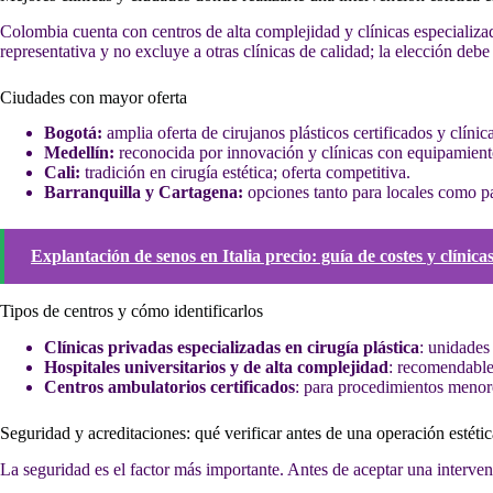
Colombia cuenta con centros de alta complejidad y clínicas especializ
representativa y no excluye a otras clínicas de calidad; la elección debe
Ciudades con mayor oferta
Bogotá:
amplia oferta de cirujanos plásticos certificados y clínic
Medellín:
reconocida por innovación y clínicas con equipamien
Cali:
tradición en cirugía estética; oferta competitiva.
Barranquilla y Cartagena:
opciones tanto para locales como pa
Explantación de senos en Italia precio: guía de costes y clíni
Tipos de centros y cómo identificarlos
Clínicas privadas especializadas en cirugía plástica
: unidades
Hospitales universitarios y de alta complejidad
: recomendables
Centros ambulatorios certificados
: para procedimientos menore
Seguridad y acreditaciones: qué verificar antes de una operación estétic
La seguridad es el factor más importante. Antes de aceptar una intervenc