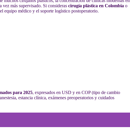
 de muchos cirujanos plásticos, la concentración de clínicas modernas en
da vez más supervisado. Si consideras
cirugía plástica en Colombia
o
del equipo médico y el soporte logístico postoperatorio.
mados para 2025
, expresados en USD y en COP (tipo de cambio
 anestesia, estancia clínica, exámenes preoperatorios y cuidados