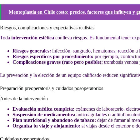
Mentoplastia en Chile costo: precios, factores que influyen y g
Riesgos, complicaciones y expectativas realistas
Toda
intervención estética
conlleva riesgos. Es fundamental tener expe
Riesgos generales:
infección, sangrado, hematomas, reacción a l
Riesgos específicos por procedimiento:
por ejemplo, contractur
Complicaciones graves (raro pero posible):
trombosis venosa p
La prevención y la elección de un equipo calificado reducen significati
Preparación preoperatoria y cuidados posoperatorios
Antes de la intervención
Evaluación médica completa:
exámenes de laboratorio, electro
Suspensión de medicamentos:
anticoagulantes o antiinflamator
Plan nutricional y abandono de tabaco:
dejar de fumar al men
Organiza tu viaje y alojamiento:
si viajas desde el exterior o 
Cuidados posoperatorios