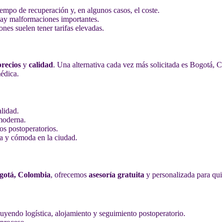
empo de recuperación y, en algunos casos, el coste.
hay malformaciones importantes.
ones suelen tener tarifas elevadas.
precios
y
calidad
. Una alternativa cada vez más solicitada es Bogotá, 
édica.
alidad.
 moderna.
os postoperatorios.
ra y cómoda en la ciudad.
ogotá, Colombia
, ofrecemos
asesoría gratuita
y personalizada para qui
cluyendo logística, alojamiento y seguimiento postoperatorio.