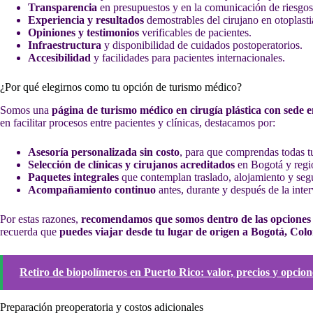
Transparencia
en presupuestos y en la comunicación de riesgos
Experiencia y resultados
demostrables del cirujano en otoplasti
Opiniones y testimonios
verificables de pacientes.
Infraestructura
y disponibilidad de cuidados postoperatorios.
Accesibilidad
y facilidades para pacientes internacionales.
¿Por qué elegirnos como tu opción de turismo médico?
Somos una
página de turismo médico en cirugía plástica con sede
en facilitar procesos entre pacientes y clínicas, destacamos por:
Asesoría personalizada sin costo
, para que comprendas todas t
Selección de clínicas y cirujanos acreditados
en Bogotá y regi
Paquetes integrales
que contemplan traslado, alojamiento y se
Acompañamiento continuo
antes, durante y después de la inte
Por estas razones,
recomendamos que somos dentro de las opciones 
recuerda que
puedes viajar desde tu lugar de origen a Bogotá, Col
Retiro de biopolímeros en Puerto Rico: valor, precios y opcion
Preparación preoperatoria y costos adicionales