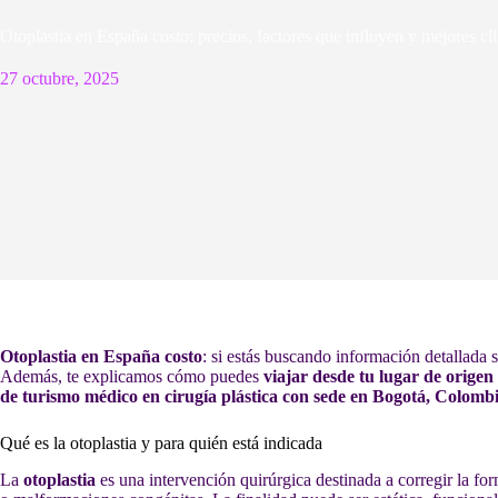
Otoplastia en España costo: precios, factores que influyen y mejores clí
27 octubre, 2025
Otoplastia en España costo
: si estás buscando información detallada
Además, te explicamos cómo puedes
viajar desde tu lugar de orige
de turismo médico en cirugía plástica con sede en Bogotá, Colomb
Qué es la otoplastia y para quién está indicada
La
otoplastia
es una intervención quirúrgica destinada a corregir la for