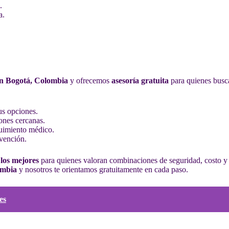
.
a.
 en Bogotá, Colombia
y ofrecemos
asesoría gratuita
para quienes busca
us opciones.
ones cercanas.
guimiento médico.
rvención.
los mejores
para quienes valoran combinaciones de seguridad, costo y at
ombia
y nosotros te orientamos gratuitamente en cada paso.
es