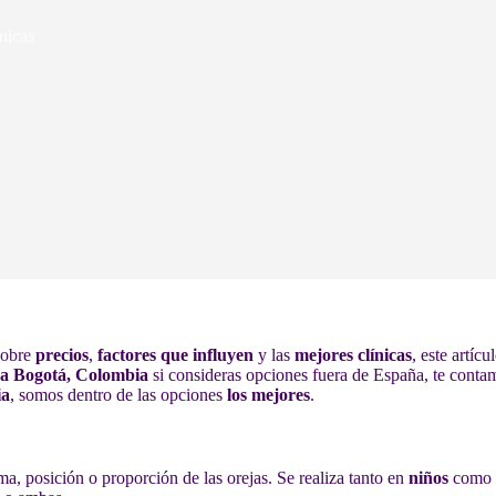
nicas
 sobre
precios
,
factores que influyen
y las
mejores clínicas
, este artíc
n a Bogotá, Colombia
si consideras opciones fuera de España, te conta
ia
, somos dentro de las opciones
los mejores
.
ma, posición o proporción de las orejas. Se realiza tanto en
niños
como