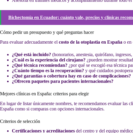
Asesoría en trámites médicos y acompañamiento durante todo el
Bichectomía en Ecuador: cuánto vale, precios y clínicas reco
Cómo pedir un presupuesto y qué preguntas hacer
Para evaluar adecuadamente el
costo de la otoplastia en España
o en 
¿Qué está incluido?
(honorarios, anestesia, quirófano, ingresos,
¿Cuál es la experiencia del cirujano?
¿pueden mostrar resultad
¿Qué técnica recomiendan?
¿por qué se escogió esa técnica pa
¿Cuánto tiempo es la recuperación?
y qué cuidados postoperat
¿Qué garantías o cobertura hay en caso de complicaciones?
¿Ofrecen paquetes para pacientes internacionales?
Mejores clínicas en España: criterios para elegir
En lugar de listar únicamente nombres, te recomendamos evaluar las clín
España como si comparas con opciones internacionales.
Criterios de selección
Certificaciones y acreditaciones
del centro y del equipo médico