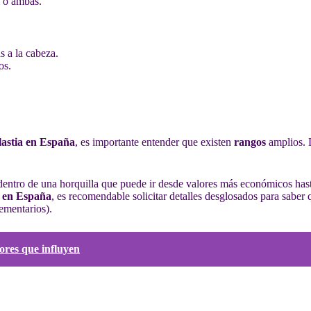
l o ambas.
 a la cabeza.
os.
lastia en España
, es importante entender que existen
rangos
amplios. 
dentro de una horquilla que puede ir desde valores más económicos hasta
a en España
, es recomendable solicitar detalles desglosados para saber 
lementarios).
ores que influyen