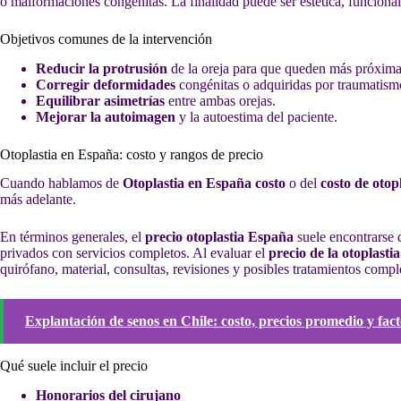
o malformaciones congénitas. La finalidad puede ser estética, funciona
Objetivos comunes de la intervención
Reducir la protrusión
de la oreja para que queden más próximas
Corregir deformidades
congénitas o adquiridas por traumatism
Equilibrar asimetrías
entre ambas orejas.
Mejorar la autoimagen
y la autoestima del paciente.
Otoplastia en España: costo y rangos de precio
Cuando hablamos de
Otoplastia en España costo
o del
costo de otop
más adelante.
En términos generales, el
precio otoplastia España
suele encontrarse 
privados con servicios completos. Al evaluar el
precio de la otoplasti
quirófano, material, consultas, revisiones y posibles tratamientos comp
Explantación de senos en Chile: costo, precios promedio y fact
Qué suele incluir el precio
Honorarios del cirujano