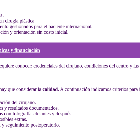
a.
n cirugía plástica.
iento gestionados para el paciente internacional.
ión y orientación sin costo inicial.
icas y financiación
equiere conocer: credenciales del cirujano, condiciones del centro y las
 hay que considerar la
calidad
. A continuación indicamos criterios para 
cación del cirujano.
os y resultados documentados.
os con fotografías de antes y después.
posibles extras.
n y seguimiento postoperatorio.