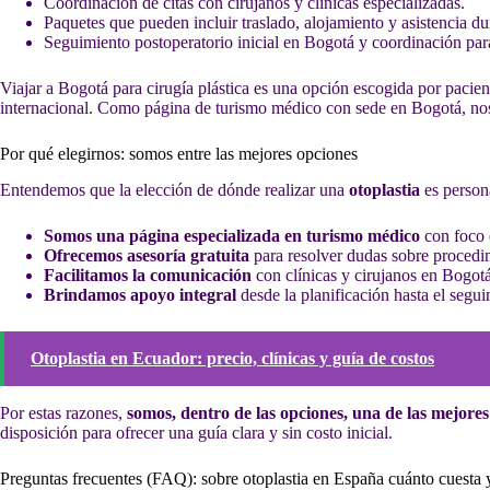
Coordinación de citas con cirujanos y clínicas especializadas.
Paquetes que pueden incluir traslado, alojamiento y asistencia dur
Seguimiento postoperatorio inicial en Bogotá y coordinación para
Viajar a Bogotá para cirugía plástica es una opción escogida por paci
internacional. Como página de turismo médico con sede en Bogotá, nos 
Por qué elegirnos: somos entre las mejores opciones
Entendemos que la elección de dónde realizar una
otoplastia
es person
Somos una página especializada en turismo médico
con foco e
Ofrecemos asesoría gratuita
para resolver dudas sobre procedimi
Facilitamos la comunicación
con clínicas y cirujanos en Bogot
Brindamos apoyo integral
desde la planificación hasta el segu
Otoplastia en Ecuador: precio, clínicas y guía de costos
Por estas razones,
somos, dentro de las opciones, una de las mejores
disposición para ofrecer una guía clara y sin costo inicial.
Preguntas frecuentes (FAQ): sobre otoplastia en España cuánto cuesta 