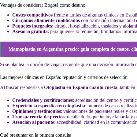
Ventajas de considerar Bogotá como destino
Costes competitivos
frente a tarifas de algunas clínicas en Españ
Cirujanos altamente cualificados
con formación internacional e
Paquetes integrales
: cirugía, hospitalización, traslados y alojam
Asesoría gratuita
: para quienes lo requieran, brindamos informac
Mamoplastia en Argentina precio: guía completa de costos, clín
Si se plantea la opción de viajar, recuerde que una decisión informada r
Las mejores clínicas en España: reputación y criterios de selección
Al buscar respuestas a
Otoplastia en España cuánto cuesta
, también
Credenciales y certificaciones
: acreditación del centro y certifi
Experiencia específica en otoplastia
: número de casos realizad
Opiniones y testimonios
: valoraciones de pacientes reales y cas
Transparencia de precios
: detalle de lo que incluye la tarifa y 
Atención al paciente
: accesibilidad, claridad en la comunicació
Qué preguntar en la primera consulta