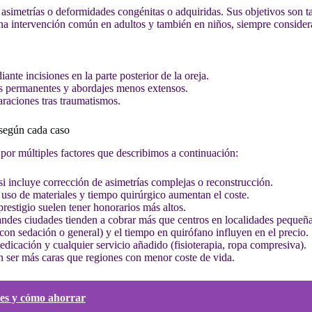
 asimetrías o deformidades congénitas o adquiridas. Sus objetivos son t
 una intervención común en adultos y también en niños, siempre consider
ante incisiones en la parte posterior de la oreja.
as permanentes y abordajes menos extensos.
araciones tras traumatismos.
 según cada caso
a por múltiples factores que describimos a continuación:
 si incluye corrección de asimetrías complejas o reconstrucción.
uso de materiales y tiempo quirúrgico aumentan el coste.
 prestigio suelen tener honorarios más altos.
randes ciudades tienden a cobrar más que centros en localidades pequeña
al con sedación o general) y el tiempo en quirófano influyen en el precio.
medicación y cualquier servicio añadido (fisioterapia, ropa compresiva).
en ser más caras que regiones con menor coste de vida.
ores y cómo ahorrar