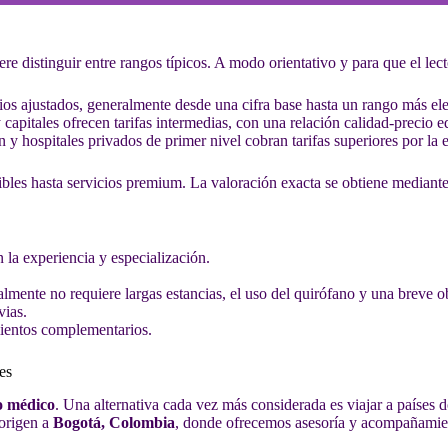
re distinguir entre rangos típicos. A modo orientativo y para que el lect
recios ajustados, generalmente desde una cifra base hasta un rango más e
apitales ofrecen tarifas intermedias, con una relación calidad-precio e
n y hospitales privados de primer nivel cobran tarifas superiores por la 
ibles hasta servicios premium. La valoración exacta se obtiene mediante
ún la experiencia y especialización.
ralmente no requiere largas estancias, el uso del quirófano y una breve 
vias.
amientos complementarios.
es
o médico
. Una alternativa cada vez más considerada es viajar a países d
 origen a
Bogotá, Colombia
, donde ofrecemos asesoría y acompañamie