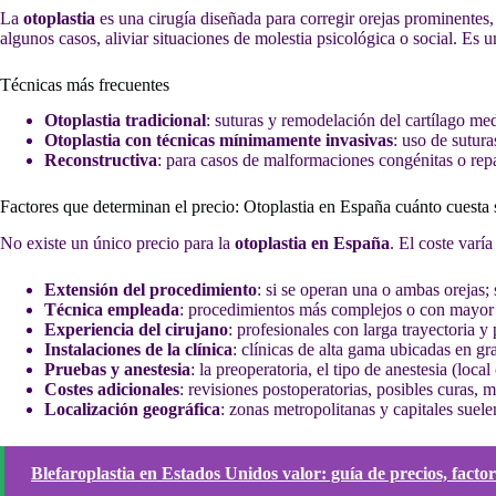
La
otoplastia
es una cirugía diseñada para corregir orejas prominentes,
algunos casos, aliviar situaciones de molestia psicológica o social. Es
Técnicas más frecuentes
Otoplastia tradicional
: suturas y remodelación del cartílago medi
Otoplastia con técnicas mínimamente invasivas
: uso de sutur
Reconstructiva
: para casos de malformaciones congénitas o rep
Factores que determinan el precio: Otoplastia en España cuánto cuesta
No existe un único precio para la
otoplastia en España
. El coste varí
Extensión del procedimiento
: si se operan una o ambas orejas;
Técnica empleada
: procedimientos más complejos o con mayor 
Experiencia del cirujano
: profesionales con larga trayectoria y
Instalaciones de la clínica
: clínicas de alta gama ubicadas en g
Pruebas y anestesia
: la preoperatoria, el tipo de anestesia (loc
Costes adicionales
: revisiones postoperatorias, posibles curas, 
Localización geográfica
: zonas metropolitanas y capitales suel
Blefaroplastia en Estados Unidos valor: guía de precios, fact