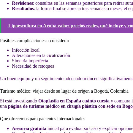
Revisiones
: consultas en las semanas posteriores para retirar sutu
Resultados
: la forma final se aprecia tras semanas o meses; el e
Lipoescultura en Aruba valor: precios reales, qué incluye y 
Posibles complicaciones a considerar
Infección local
Alteraciones en la cicatrización
Simetría imperfecta
Necesidad de retoques
Un buen equipo y un seguimiento adecuado reducen significativamente los
Turismo médico: viajar desde su lugar de origen a Bogotá, Colombia
Si está investigando
Otoplastia en España cuánto cuesta
y compara i
una
página de turismo médico en cirugía plástica con sede en Bog
Qué ofrecemos para pacientes internacionales
Asesoría gratuita
inicial para evaluar su caso y explicar opcione