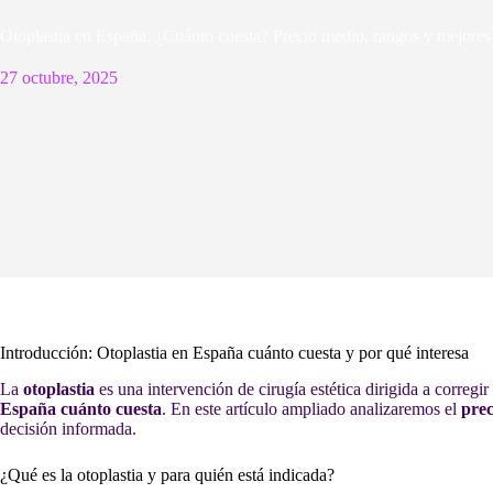
Otoplastia en España: ¿Cuánto cuesta? Precio medio, rangos y mejores 
27 octubre, 2025
Introducción: Otoplastia en España cuánto cuesta y por qué interesa
La
otoplastia
es una intervención de cirugía estética dirigida a corregi
España cuánto cuesta
. En este artículo ampliado analizaremos el
prec
decisión informada.
¿Qué es la otoplastia y para quién está indicada?