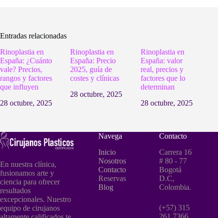
Entradas relacionadas
Rinoplastia en
Rinoplastia en
Rinoplastia en
España: ¿Cuánto
España: Precio
España: valor
vale? Precios,
2025, guía de
real, precios y
rangos y factores
costes y clínicas
factores que lo
que influyen
determinan
28 octubre, 2025
28 octubre, 2025
28 octubre, 2025
Navega
Contacto
Inicio
Carrera 16
Nosotros
# 80 - 77
En nuestra clínica,
Contacto
Bogotá
fusionamos arte y
Reservas
D.C,
ciencia para ofrecer
Blog
Colombia.
resultados
excepcionales. Nuestro
(+57) 315
equipo de cirujanos
261 7366
altamente calificados te