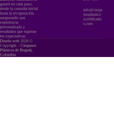
guiará en cada paso,
desde la consulta inicial
info@ciruja
hasta la recuperación,
nosplastico
asegurando una
scertificado
experiencia
s.com
personalizada y
resultados que superan
tus expectativas.
Diseño web
2026 ©
Copyright -
Cirujanos
Plásticos de Bogotá,
Colombia