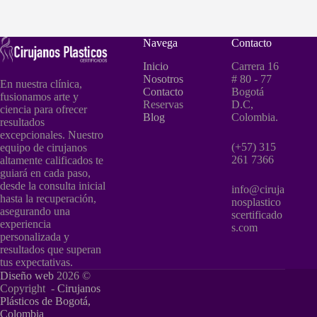
Navega
Contacto
Inicio
Carrera 16
Nosotros
# 80 - 77
En nuestra clínica,
Contacto
Bogotá
fusionamos arte y
Reservas
D.C,
ciencia para ofrecer
Blog
Colombia.
resultados
excepcionales. Nuestro
(+57) 315
equipo de cirujanos
261 7366
altamente calificados te
guiará en cada paso,
desde la consulta inicial
info@ciruja
hasta la recuperación,
nosplastico
asegurando una
scertificado
experiencia
s.com
personalizada y
resultados que superan
tus expectativas.
Diseño web
2026 ©
Copyright -
Cirujanos
Plásticos de Bogotá,
Colombia