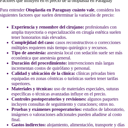
Factores que influyen en el precio de la otoplastia en Paraguay
Para entender
Otoplastia en Paraguay cuánto vale
, considera los
siguientes factores que suelen determinar la variación de precio:
Experiencia y renombre del cirujano:
profesionales con
amplia trayectoria o especialización en cirugía estética suelen
tener honorarios más elevados.
Complejidad del caso:
casos reconstructivos o correcciones
múltiples requieren más tiempo quirúrgico y recursos.
Tipo de anestesia:
anestesia local con sedación suele ser más
económica que anestesia general.
Duración del procedimiento:
intervenciones más largas
incrementan costos de quirófano y personal.
Calidad y ubicación de la clínica:
clínicas privadas bien
equipadas en zonas céntricas o turísticas suelen tener tarifas
superiores.
Materiales y técnicas:
uso de materiales especiales, suturas
específicas o técnicas avanzadas influye en el precio.
Controles postoperatorios y revisiones:
algunos paquetes
incluyen consultas de seguimiento y curaciones; otros no.
Pruebas y exámenes preoperatorios:
estudios de laboratorio,
imágenes o valoraciones adicionales pueden añadirse al costo
final.
Gastos indirectos:
alojamiento, alimentación, transporte y días