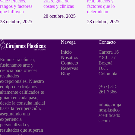
vale? Precios,
2025, guía de
real, precios y
rangos y factores
costes y clínicas
factores que lo
que influyen
determinan
28 octubre, 2025
28 octubre, 2025
28 octubre, 2025
Navega
Contacto
Inicio
Carrera 16
Nosotros
# 80 - 77
En nuestra clínica,
Contacto
Bogotá
fusionamos arte y
Reservas
D.C,
ciencia para ofrecer
Blog
Colombia.
resultados
excepcionales. Nuestro
(+57) 315
equipo de cirujanos
261 7366
altamente calificados te
guiará en cada paso,
desde la consulta inicial
info@ciruja
hasta la recuperación,
nosplastico
asegurando una
scertificado
experiencia
s.com
personalizada y
resultados que superan