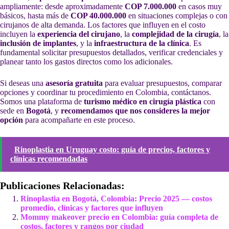
ampliamente: desde aproximadamente
COP 7.000.000
en casos muy
básicos, hasta más de
COP 40.000.000
en situaciones complejas o con
cirujanos de alta demanda. Los factores que influyen en el costo
incluyen la
experiencia del cirujano
, la
complejidad de la cirugía
, la
inclusión de implantes
, y la
infraestructura de la clínica
. Es
fundamental solicitar presupuestos detallados, verificar credenciales y
planear tanto los gastos directos como los adicionales.
Si deseas una
asesoría gratuita
para evaluar presupuestos, comparar
opciones y coordinar tu procedimiento en Colombia, contáctanos.
Somos una plataforma de
turismo médico en cirugía plástica
con
sede en
Bogotá
, y
recomendamos que nos consideres la mejor
opción
para acompañarte en este proceso.
Rinoplastia en Uruguay costo: guía de precios, factores y
clínicas recomendadas
Publicaciones Relacionadas:
Rinoplastia en Bogotá, Colombia: Precio 2025 — costos
promedio, clínicas y factores que influyen
Mommy makeover precio en Colombia: guía completa de
costos, factores y rangos por ciudad