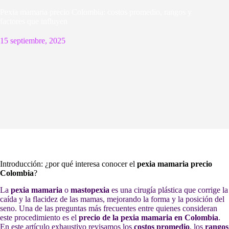
Pexia mamaria precio Colombia: costos promedio, rangos y
factores que influyen
15 septiembre, 2025
Introducción: ¿por qué interesa conocer el
pexia mamaria precio
Colombia
?
La
pexia mamaria
o
mastopexia
es una cirugía plástica que corrige la
caída y la flacidez de las mamas, mejorando la forma y la posición del
seno. Una de las preguntas más frecuentes entre quienes consideran
este procedimiento es el
precio de la pexia mamaria en Colombia
.
En este artículo exhaustivo revisamos los
costos promedio
, los
rangos