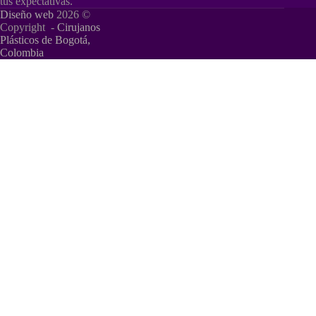
tus expectativas.
Diseño web
2026 ©
Copyright -
Cirujanos
Plásticos de Bogotá,
Colombia