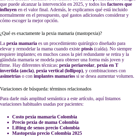
que puede alcanzar la intervención en 2025, y todos los
factores que
influyen
en el valor final. Además, le explicamos qué está incluido
normalmente en el presupuesto, qué gastos adicionales considerar y
cómo escoger la mejor opción.
¿Qué es exactamente la pexia mamaria (mastopexia)?
La
pexia mamaria
es un procedimiento quirúrgico diseñado para
elevar y remodelar la mama cuando existe
ptosis
(caída). No siempre
requiere implantes; en muchos casos la piel redundante se retira y la
glándula mamaria se modela para obtener una forma más joven y
firme. Hay diferentes técnicas:
pexia periareolar
,
pexia en T
invertida (ancla)
,
pexia vertical (lollipop)
, y combinaciones con
asimetrías
o con
implantes mamarios
si se desea aumentar volumen.
Variaciones de búsqueda: términos relacionados
Para darle más amplitud semántica a este artículo, aquí listamos
variaciones habituales usadas por pacientes:
Costo pexia mamaria Colombia
Precio pexia de mama Colombia
Lifting de senos precio Colombia
Mastopexia precio Colombia 2025