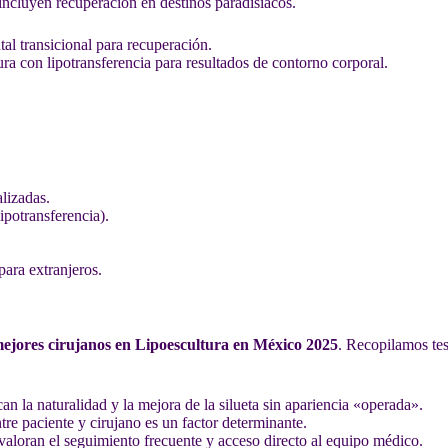
ncluyen recuperación en destinos paradisíacos.
tal transicional para recuperación.
ra con lipotransferencia para resultados de contorno corporal.
lizadas.
potransferencia).
ara extranjeros.
mejores cirujanos en Lipoescultura en México 2025
. Recopilamos tes
n la naturalidad y la mejora de la silueta sin apariencia «operada».
tre paciente y cirujano es un factor determinante.
valoran el seguimiento frecuente y acceso directo al equipo médico.