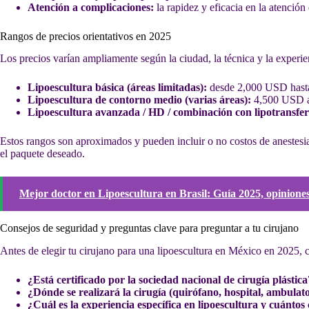
Atención a complicaciones:
la rapidez y eficacia en la atención
Rangos de precios orientativos en 2025
Los precios varían ampliamente según la ciudad, la técnica y la experie
Lipoescultura básica (áreas limitadas):
desde 2,000 USD hast
Lipoescultura de contorno medio (varias áreas):
4,500 USD 
Lipoescultura avanzada / HD / combinación con lipotransfer
Estos rangos son aproximados y pueden incluir o no costos de anestesi
el paquete deseado.
Mejor doctor en Lipoescultura en Brasil: Guía 2025, opiniones
Consejos de seguridad y preguntas clave para preguntar a tu cirujano
Antes de elegir tu cirujano para una lipoescultura en México en 2025, co
¿Está certificado por la sociedad nacional de cirugía plástica
¿Dónde se realizará la cirugía (quirófano, hospital, ambulat
¿Cuál es la experiencia específica en lipoescultura y cuántos