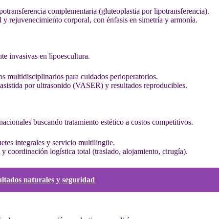
lipotransferencia complementaria (gluteoplastia por lipotransferencia).
l y rejuvenecimiento corporal, con énfasis en simetría y armonía.
e invasivas en lipoescultura.
os multidisciplinarios para cuidados perioperatorios.
a asistida por ultrasonido (VASER) y resultados reproducibles.
rnacionales buscando tratamiento estético a costos competitivos.
etes integrales y servicio multilingüe.
y coordinación logística total (traslado, alojamiento, cirugía).
ultados naturales y seguridad