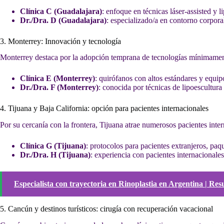
Clínica C (Guadalajara)
: enfoque en técnicas láser-assisted y 
Dr./Dra. D (Guadalajara)
: especializado/a en contorno corpora
3. Monterrey: Innovación y tecnología
Monterrey destaca por la adopción temprana de tecnologías mínimament
Clínica E (Monterrey)
: quirófanos con altos estándares y equip
Dr./Dra. F (Monterrey)
: conocida por técnicas de lipoescultur
4. Tijuana y Baja California: opción para pacientes internacionales
Por su cercanía con la frontera, Tijuana atrae numerosos pacientes inte
Clínica G (Tijuana)
: protocolos para pacientes extranjeros, paqu
Dr./Dra. H (Tijuana)
: experiencia con pacientes internacionales 
Especialista con trayectoria en Rinoplastia en Argentina | Res
5. Cancún y destinos turísticos: cirugía con recuperación vacacional