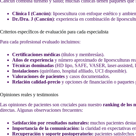
Cancún combina turismo y salud; muchas clínicas tienen paquetes que i
Clínica I (Cancún)
: lipoescultura con enfoque estético y ambien
Dr./Dra. J (Cancún)
: experiencia en combinación de lipoescultu
Criterios específicos de evaluación para cada especialista
Para cada profesional evaluado incluimos:
Certificaciones médicas
(títulos y membresías).
Años de experiencia
y número aproximado de lipoesculturas rea
Técnicas dominadas
(HD lipo, SAFE, VASER, laser-assisted, li
Instalaciones
(quirófano, hospital afiliado, UCI disponible).
Valoraciones de pacientes
y casos documentados.
Relación calidad-precio
y opciones de financiación o paquetes p
Opiniones reales y testimonios
Las opiniones de pacientes son cruciales para nuestro
ranking de los 
directas. Algunas observaciones frecuentes:
Satisfacción por resultados naturales:
muchos pacientes destaca
Importancia de la comunicación:
la claridad en expectativas en
Recuperación y soporte postoperatorio:
pacientes satisfechos 