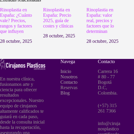
Rinoplastia en
Rinoplastia en
Rinoplastia en
España: ¿Cuánto
España: Precio
España: valor
vale? Precios,
2025, guía de
real, precios y
rangos y factores
costes y clínicas
factores que lo
que influyen
determinan
28 octubre, 2025
28 octubre, 2025
28 octubre, 2025
Navega
Contacto
Inicio
Carrera 16
Nosotros
# 80 - 77
En nuestra clínica,
Contacto
Bogotá
fusionamos arte y
Reservas
D.C,
ciencia para ofrecer
Blog
Colombia.
resultados
excepcionales. Nuestro
(+57) 315
equipo de cirujanos
261 7366
altamente calificados te
guiará en cada paso,
desde la consulta inicial
info@ciruja
hasta la recuperación,
nosplastico
asegurando una