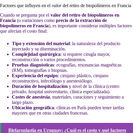
Factores que influyen en el
valor
del retiro de biopolímeros en Francia
Cuando se pregunta por el
valor del retiro de biopolímeros en
Francia
(o variaciones como
precio de la extracción de
biopolímeros en Francia
), es importante considerar múltiples factores
que afectan el costo final:
Tipo y extensión del material
: la naturaleza del producto
inyectado y su diseminación.
Complejidad quirúrgica
: si requiere cirugía mayor,
reconstrucción o varios procedimientos.
Pruebas diagnósticas
: ecografías, resonancias magnéticas
(RM), tomografías o biopsias.
Experiencia del equipo
: cirujano plástico, cirujano
reconstructivo, infectólogo y anestesiólogo.
Duración de hospitalización
y nivel de la clínica (centro
privado, hospital universitario, clínica especializada).
Costes de anestesia
, materiales, curaciones y seguimiento a
largo plazo.
Ubicación geográfica
: clínicas en París pueden tener tarifas
mayores que en otras ciudades francesas.
Blefaroplastia en Uruguay: ¿Cuál es el costo y qué factores