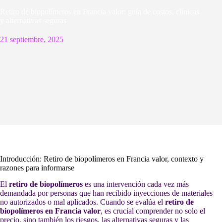
Retiro de biopolímeros en Francia valor: guía de costos, clínicas
y alternativas seguras
21 septiembre, 2025
Introducción: Retiro de biopolímeros en Francia valor, contexto y
razones para informarse
El
retiro de biopolímeros
es una intervención cada vez más
demandada por personas que han recibido inyecciones de materiales
no autorizados o mal aplicados. Cuando se evalúa el
retiro de
biopolímeros en Francia valor
, es crucial comprender no solo el
precio, sino también los riesgos, las alternativas seguras y las