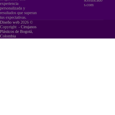
scertificado
experiencia
s.com
personalizada y
resultados que superan
tus expectativas.
Diseño web
2026 ©
Copyright -
Cirujanos
Plásticos de Bogotá,
Colombia