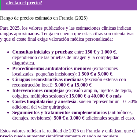
afectan el precio?
Rango de precios estimado en Francia (2025)
Para 2025, los valores publicados y las estimaciones clínicas indican
rangos aproximados. Tenga en cuenta que estas cifras son orientativas
y que el coste final exige valoración médica personalizada:
Consultas iniciales y pruebas
: entre
150 € y 1.000 €
,
dependiendo de las pruebas de imagen y la complejidad
diagnóstica.
Procedimientos ambulatorios menores
(extracciones
localizadas, pequeñas incisiones):
1.500 € a 5.000 €
.
Cirugías reconstructivas medianas
(excisión extensa con
reconstrucción local):
5.000 € a 15.000 €
.
Intervenciones complejas
(excisión amplia, injertos de tejido,
colgajos, múltiples sesiones):
15.000 € a 40.000 € o más
.
Costes hospitalarios y anestesia
: suelen representar un 10–30%
adicional del valor quirúrgico.
Seguimientos y tratamientos complementarios
(antibióticos,
drenajes, revisiones):
500 € a 3.000 €
adicionales según el caso.
Estos valores reflejan la realidad de 2025 en Francia y enfatizan que el
precio
puede aumentar significativamente cuando se requiere