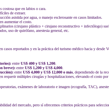
s costosa que en labios o cara.
íciles de extraer.
succión asistida por agua, o manejo esclerosante en casos limitados.
den aumentar el costo.
linarios (cirujano plástico + cirujano reconstructivo + infectólogo) sue
ados, uso de quirófano, anestesia general, etc.
 casos reportados y en la práctica del turismo médico hacia y desde Ve
orios):
entre
US$ 400 y US$ 1,200
.
ón breve):
entre
US$ 1,200 y US$ 4,000
.
rucción):
entre
US$ 4,000 y US$ 12,000 o más
, dependiendo de la rec
n requerir múltiples cirugías y hospitalizaciones, elevando el costo po
eratorias, exámenes de laboratorio e imagen (ecografía, TAC), anestesi
abilidad del mercado, pero sí ofrecemos criterios prácticos para selecci