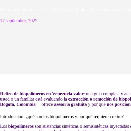
Retiro de biopolímeros en Venezuela valor: guía de costos, riesgos y cl
17 septiembre, 2025
Retiro de biopolímeros en Venezuela valor
: una guía completa y act
usted o un familiar está evaluando la
extracción o remoción de biopo
Bogotá, Colombia
— ofrece
asesoría gratuita
y por qué
nos posicion
Introducción: ¿qué son los biopolímeros y por qué requieren retiro?
Los
biopolímeros
son sustancias sintéticas o semisintéticas inyectadas