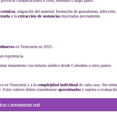
n provocar complicaciones a corto, mediano o largo plazo.
 crónicas
, migración del material, formación de granulomas, infección,
ezuela
o la
extracción de sustancias
inyectadas previamente.
olímeros
en Venezuela en 2025.
on experiencia.
inar tratamiento con turismo médico desde Colombia u otros países.
ca en Venezuela y a la
complejidad individual
de cada caso. Sin emba
. Estos valores deben considerarse
aproximados
y sujetos a evaluación
icas y presupuesto real