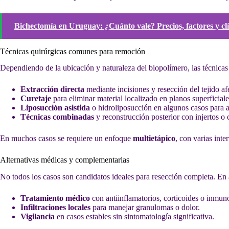
Bichectomía en Uruguay: ¿Cuánto vale? Precios, factores y c
Técnicas quirúrgicas comunes para remoción
Dependiendo de la ubicación y naturaleza del biopolímero, las técnicas
Extracción directa
mediante incisiones y resección del tejido af
Curetaje
para eliminar material localizado en planos superficiale
Liposucción asistida
o hidroliposucción en algunos casos para as
Técnicas combinadas
y reconstrucción posterior con injertos o 
En muchos casos se requiere un enfoque
multietápico
, con varias inte
Alternativas médicas y complementarias
No todos los casos son candidatos ideales para resección completa. En 
Tratamiento médico
con antiinflamatorios, corticoides o inmun
Infiltraciones locales
para manejar granulomas o dolor.
Vigilancia
en casos estables sin sintomatología significativa.