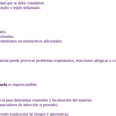
idad que se debe considerar.
xtraño o tejido inflamado.
les.
rofundas.
dimientos reconstructivos adicionales.
erial puede provocar problemas respiratorios, reacciones alérgicas o c
zuela
es imprescindible:
ia para determinar extensión y localización del material.
rcadores de infección si procede).
yendo explicación de riesgos y alternativas.