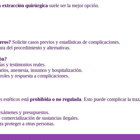
la
extracción quirúrgica
suele ser la mejor opción.
meros?
Solicite casos previos y estadísticas de complicaciones.
ra del procedimiento y alternativas.
ión?
ías y testimonios reales.
ios, anestesia, insumos y hospitalización.
roles y respuesta a complicaciones.
 estéticos está
prohibida o no regulada
. Esto puede complicar la traz
, exámenes y presupuestos.
comercialización de sustancias ilegales.
ra proteger a otras personas.