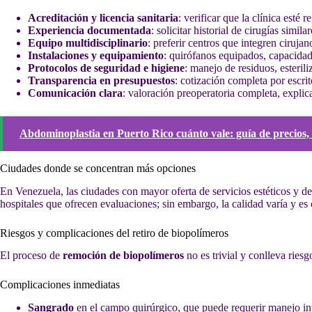
Acreditación y licencia sanitaria
: verificar que la clínica esté
Experiencia documentada
: solicitar historial de cirugías simila
Equipo multidisciplinario
: preferir centros que integren cirujan
Instalaciones y equipamiento
: quirófanos equipados, capacidad
Protocolos de seguridad e higiene
: manejo de residuos, esteril
Transparencia en presupuestos
: cotización completa por escri
Comunicación clara
: valoración preoperatoria completa, explic
Abdominoplastia en Puerto Rico cuánto vale: guía de precios, 
Ciudades donde se concentran más opciones
En Venezuela, las ciudades con mayor oferta de servicios estéticos y de 
hospitales que ofrecen evaluaciones; sin embargo, la calidad varía y es 
Riesgos y complicaciones del retiro de biopolímeros
El proceso de
remoción de biopolímeros
no es trivial y conlleva ries
Complicaciones inmediatas
Sangrado
en el campo quirúrgico, que puede requerir manejo int