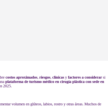
obre
costos aproximados
,
riesgos
,
clínicas
y
factores a considerar
si
—una
plataforma de turismo médico en cirugía plástica con sede en
en 2025.
aumentar volumen en glúteos, labios, rostro y otras áreas. Muchos de