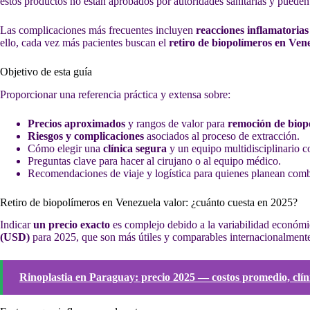
estos productos no están aprobados por autoridades sanitarias y puede
Las complicaciones más frecuentes incluyen
reacciones inflamatorias
ello, cada vez más pacientes buscan el
retiro de biopolímeros en Ven
Objetivo de esta guía
Proporcionar una referencia práctica y extensa sobre:
Precios aproximados
y rangos de valor para
remoción de biop
Riesgos y complicaciones
asociados al proceso de extracción.
Cómo elegir una
clínica segura
y un equipo multidisciplinario c
Preguntas clave para hacer al cirujano o al equipo médico.
Recomendaciones de viaje y logística para quienes planean comb
Retiro de biopolímeros en Venezuela valor: ¿cuánto cuesta en 2025?
Indicar
un precio exacto
es complejo debido a la variabilidad económi
(USD)
para 2025, que son más útiles y comparables internacionalmente
Rinoplastia en Paraguay: precio 2025 — costos promedio, clín