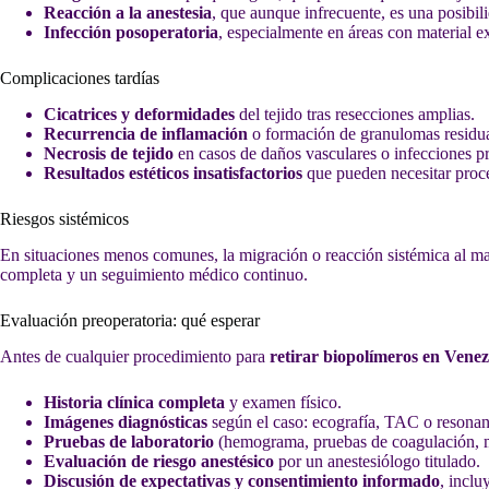
Reacción a la anestesia
, que aunque infrecuente, es una posibil
Infección posoperatoria
, especialmente en áreas con material e
Complicaciones tardías
Cicatrices y deformidades
del tejido tras resecciones amplias.
Recurrencia de inflamación
o formación de granulomas residua
Necrosis de tejido
en casos de daños vasculares o infecciones p
Resultados estéticos insatisfactorios
que pueden necesitar proce
Riesgos sistémicos
En situaciones menos comunes, la migración o reacción sistémica al mat
completa y un seguimiento médico continuo.
Evaluación preoperatoria: qué esperar
Antes de cualquier procedimiento para
retirar biopolímeros en Vene
Historia clínica completa
y examen físico.
Imágenes diagnósticas
según el caso: ecografía, TAC o resonanc
Pruebas de laboratorio
(hemograma, pruebas de coagulación, ma
Evaluación de riesgo anestésico
por un anestesiólogo titulado.
Discusión de expectativas y consentimiento informado
, inclu