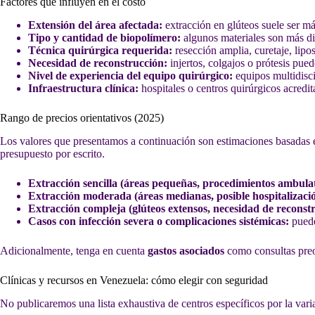
Factores que influyen en el costo
Extensión del área afectada:
extracción en glúteos suele ser má
Tipo y cantidad de biopolímero:
algunos materiales son más dif
Técnica quirúrgica requerida:
resección amplia, curetaje, lipo
Necesidad de reconstrucción:
injertos, colgajos o prótesis pue
Nivel de experiencia del equipo quirúrgico:
equipos multidiscip
Infraestructura clínica:
hospitales o centros quirúrgicos acredit
Rango de precios orientativos (2025)
Los valores que presentamos a continuación son estimaciones basadas en
presupuesto por escrito.
Extracción sencilla (áreas pequeñas, procedimientos ambulat
Extracción moderada (áreas medianas, posible hospitalizaci
Extracción compleja (glúteos extensos, necesidad de reconst
Casos con infección severa o complicaciones sistémicas:
puede
Adicionalmente, tenga en cuenta
gastos asociados
como consultas preop
Clínicas y recursos en Venezuela: cómo elegir con seguridad
No publicaremos una lista exhaustiva de centros específicos por la vari