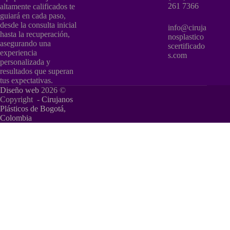
261 7366
altamente calificados te
guiará en cada paso,
desde la consulta inicial
info@ciruja
hasta la recuperación,
nosplastico
asegurando una
scertificado
experiencia
s.com
personalizada y
resultados que superan
tus expectativas.
Diseño web
2026 ©
Copyright -
Cirujanos
Plásticos de Bogotá,
Colombia