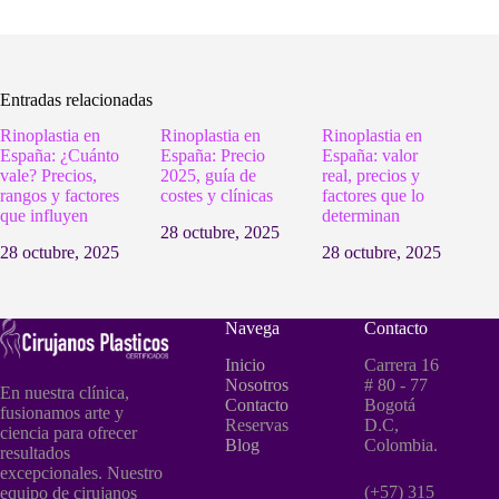
Entradas relacionadas
Rinoplastia en
Rinoplastia en
Rinoplastia en
España: ¿Cuánto
España: Precio
España: valor
vale? Precios,
2025, guía de
real, precios y
rangos y factores
costes y clínicas
factores que lo
que influyen
determinan
28 octubre, 2025
28 octubre, 2025
28 octubre, 2025
Navega
Contacto
Inicio
Carrera 16
Nosotros
# 80 - 77
En nuestra clínica,
Contacto
Bogotá
fusionamos arte y
Reservas
D.C,
ciencia para ofrecer
Blog
Colombia.
resultados
excepcionales. Nuestro
(+57) 315
equipo de cirujanos