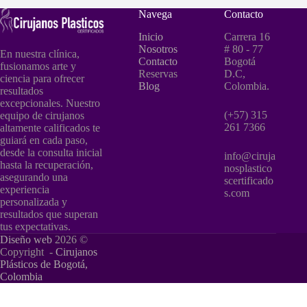
Navega
Contacto
Inicio
Carrera 16
Nosotros
# 80 - 77
En nuestra clínica,
Contacto
Bogotá
fusionamos arte y
Reservas
D.C,
ciencia para ofrecer
Blog
Colombia.
resultados
excepcionales. Nuestro
(+57) 315
equipo de cirujanos
261 7366
altamente calificados te
guiará en cada paso,
desde la consulta inicial
info@ciruja
hasta la recuperación,
nosplastico
asegurando una
scertificado
experiencia
s.com
personalizada y
resultados que superan
tus expectativas.
Diseño web
2026 ©
Copyright -
Cirujanos
Plásticos de Bogotá,
Colombia