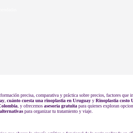
omendadas
formación precisa, comparativa y práctica sobre precios, factores que i
uay
,
cuánto cuesta una rinoplastia en Uruguay
y
Rinoplastia costo
 Colombia
, y ofrecemos
asesoría gratuita
para quienes exploran opcio
alternativas
para organizar tu tratamiento y viaje.