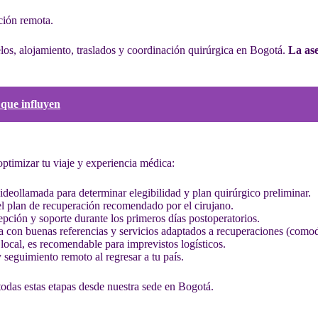
ción remota.
los, alojamiento, traslados y coordinación quirúrgica en Bogotá.
La ase
 que influyen
ptimizar tu viaje y experiencia médica:
ideollamada para determinar elegibilidad y plan quirúrgico preliminar.
el plan de recuperación recomendado por el cirujano.
epción y soporte durante los primeros días postoperatorios.
ica con buenas referencias y servicios adaptados a recuperaciones (comod
local, es recomendable para imprevistos logísticos.
 seguimiento remoto al regresar a tu país.
odas estas etapas desde nuestra sede en Bogotá.