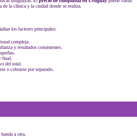
línicas uruguayas. El
precio de rinoplastia en Uruguay
puede variar
 de la clínica y la ciudad donde se realiza.
allan los factores principales:
cional compleja.
fianza y resultados consistentes.
equeñas.
 final.
o del total.
rse o cobrarse por separado.
 banda a otra.