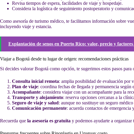
Revisa tiempos de espera, facilidades de viaje y hospedaje.
Considera la logística de seguimiento postoperatorio y comunica
Como asesoría de turismo médico, te facilitamos información sobre vue
incluyendo viaje y estancia.
Explantación de senos en Puerto Rico: valor, precio y factores
Viajar a Bogotá desde tu lugar de origen: recomendaciones prácticas
Si decides valorar Bogotá como opción, te sugerimos estos pasos para o
Consulta inicial remota
: amplia posibilidad de evaluación por v
Plan de viaje
: coordina fechas de llegada y permanencia según 
Acompañante
: considera viajar con un acompañante para la rec
Transporte y alojamiento
: reserva opciones cercanas a la clín
Seguro de viaje y salud
: aunque no sustituye un seguro médico 
Comunicación permanente
: acuerda contactos de emergencia y
Recuerda que
la asesoría es gratuita
y podemos ayudarte a organizar t
Preguntas frecuentes sobre Rinoplastia en Uruguay costo