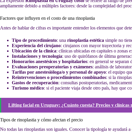
La expresión
Rinoplastia en Uruguay costo
se refiere al rango de pre
ampliamente debido a múltiples factores: desde la complejidad del proced
Factores que influyen en el costo de una rinoplastia
Antes de hablar de cifras es importante entender los elementos que det
Tipo de procedimiento
: una
rinoplastia estética
simple no tien
Experiencia del cirujano
: cirujanos con mayor trayectoria y re
Ubicación de la clínica
: clínicas ubicadas en capitales o zonas 
Instalaciones y tecnología
: uso de quirófanos de última generac
Honorarios anestésicos y hospitalarios
: en general se separan 
Evaluaciones preoperatorias y exámenes
: análisis de laborat
Tarifas por anestesióloga/o y personal de apoyo
: el equipo qu
Reintervenciones o procedimientos combinados
: si la rinopl
Gastos de recuperación
: consultas postoperatorias, medicamento
Turismo médico
: si el paciente viaja desde otro país, hay que c
Lifting facial en Uruguay: ¿Cuánto cuesta? Precios y clínica
Tipos de rinoplastia y cómo afectan el precio
No todas las rinoplastias son iguales. Conocer la tipología te ayudará a