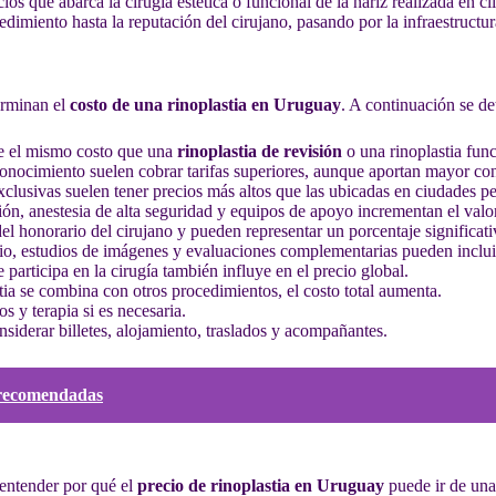
cios que abarca la cirugía estética o funcional de la nariz realizada en c
imiento hasta la reputación del cirujano, pasando por la infraestructura
erminan el
costo de una rinoplastia en Uruguay
. A continuación se det
e el mismo costo que una
rinoplastia de revisión
o una rinoplastia fun
conocimiento suelen cobrar tarifas superiores, aunque aportan mayor con
exclusivas suelen tener precios más altos que las ubicadas en ciudades p
ión, anestesia de alta seguridad y equipos de apoyo incrementan el valor
del honorario del cirujano y pueden representar un porcentaje significativ
orio, estudios de imágenes y evaluaciones complementarias pueden inclui
e participa en la cirugía también influye en el precio global.
astia se combina con otros procedimientos, el costo total aumenta.
s y terapia si es necesaria.
onsiderar billetes, alojamiento, traslados y acompañantes.
s recomendadas
 entender por qué el
precio de rinoplastia en Uruguay
puede ir de una